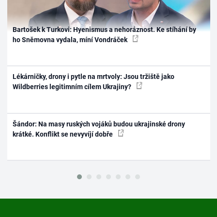
Bartošek k Turkovi: Hyenismus a nehoráznost. Ke stíhání by
ho Sněmovna vydala, míní Vondráček
Lékárničky, drony i pytle na mrtvoly: Jsou tržiště jako
Wildberries legitimním cílem Ukrajiny?
Šándor: Na masy ruských vojáků budou ukrajinské drony
krátké. Konflikt se nevyvíjí dobře