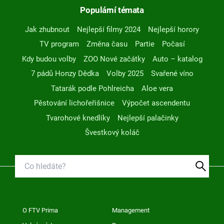
Populární témata
Jak zhubnout
Nejlepší filmy 2024
Nejlepší horory
TV program
Změna času
Partie
Počasí
Kdy budou volby
ZOO Nové začátky
Auto – katalog
7 pádů Honzy Dědka
Volby 2025
Svařené víno
Tatarák podle Pohlreicha
Aloe vera
Pěstování lichořeřišnice
Výpočet ascendentu
Tvarohové knedlíky
Nejlepší palačinky
Švestkový koláč
O FTV Prima
Management