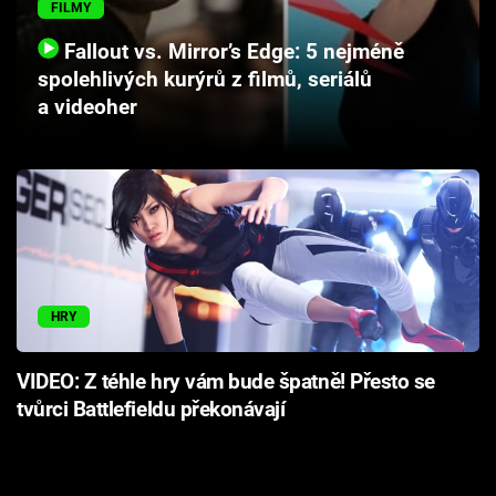
FILMY
Cool Esport
Fallout vs. Mirror’s Edge: 5 nejméně
Pořady
spolehlivých kurýrů z filmů, seriálů
a videoher
TV Program
Sledujte prima+
Přihlášení
HRY
Sledujte nás
VIDEO: Z téhle hry vám bude špatně! Přesto se
tvůrci Battlefieldu překonávají