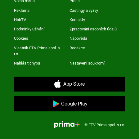
Volná místa
Press
Reklama
Castingy a výzvy
HbbTV
Kontakty
Podmínky užívání
Zpracování osobních údajů
Cookies
Nápověda
Vlastník FTV Prima spol. s
Redakce
r.o.
Nahlásit chybu
Nastavení soukromí
App Store
Google Play
© FTV Prima spol. s r.o.