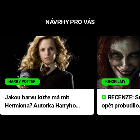
NÁVRHY PRO VÁS
HARRY POTTER
KINOFILMY
Jakou barvu kůže má mít
RECENZE: Smrtelné zlo se
Hermiona? Autorka Harryho
opět probudilo
Pottera přišla s ráznou
přichází s neo
odpovědí
hororovou nab