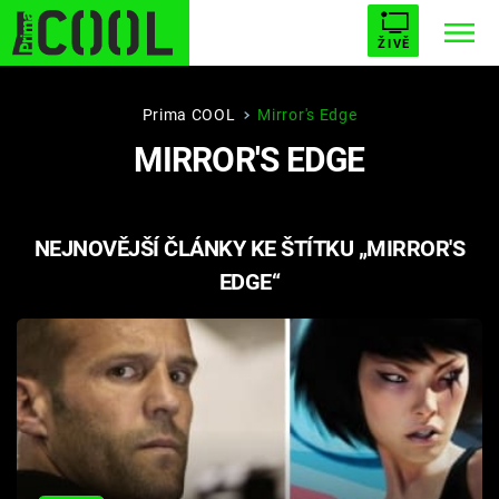
ŽIVĚ
STARHOUSE
BUFFY, PŘEMOŽITELKA UPÍRŮ
Trendy:
Prima COOL
Mirror's Edge
MIRROR'S EDGE
ESCAPE
PLNEJ KOTEL
AVENGERS 5
NEJNOVĚJŠÍ ČLÁNKY KE ŠTÍTKU „MIRROR'S
EDGE“
Témata
Filmy
Seriály
Hry