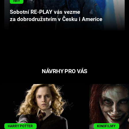
HRY
Cool Esport
Sobotní RE-PLAY vás vezme
za dobrodružstvím v Česku i Americe
Pořady
TV Program
Sledujte prima+
Přihlášení
NÁVRHY PRO VÁS
Sledujte nás
HARRY POTTER
KINOFILMY