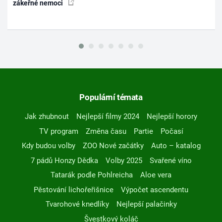
zákeřné nemoci
Populární témata
Jak zhubnout
Nejlepší filmy 2024
Nejlepší horory
TV program
Změna času
Partie
Počasí
Kdy budou volby
ZOO Nové začátky
Auto – katalog
7 pádů Honzy Dědka
Volby 2025
Svařené víno
Tatarák podle Pohlreicha
Aloe vera
Pěstování lichořeřišnice
Výpočet ascendentu
Tvarohové knedlíky
Nejlepší palačinky
Švestkový koláč