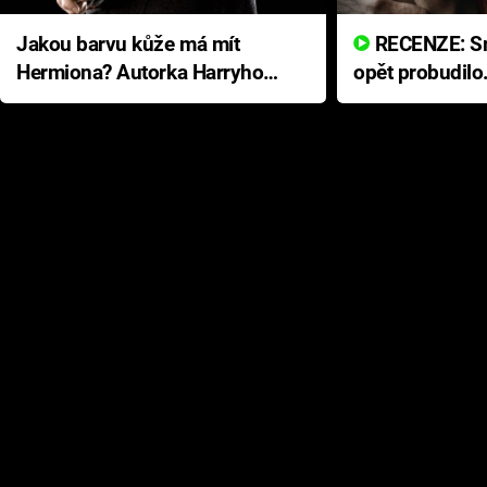
Jakou barvu kůže má mít
RECENZE: Smrtelné zlo se
Hermiona? Autorka Harryho
opět probudilo
Pottera přišla s ráznou
přichází s neo
odpovědí
hororovou nab