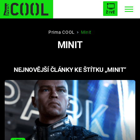
ŽIVĚ
STARHOUSE
BUFFY, PŘEMOŽITELKA UPÍRŮ
Trendy:
Prima COOL
Minit
MINIT
ESCAPE
PLNEJ KOTEL
AVENGERS 5
NEJNOVĚJŠÍ ČLÁNKY KE ŠTÍTKU „MINIT“
Témata
Filmy
Seriály
Hry