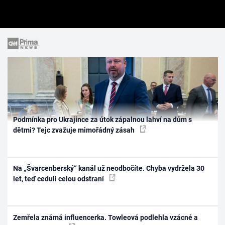
Podmínka pro Ukrajince za útok zápalnou lahví na dům s
dětmi? Tejc zvažuje mimořádný zásah
Na „Švarcenberský“ kanál už neodbočíte. Chyba vydržela 30
let, teď ceduli celou odstraní
Zemřela známá influencerka. Towleová podlehla vzácné a