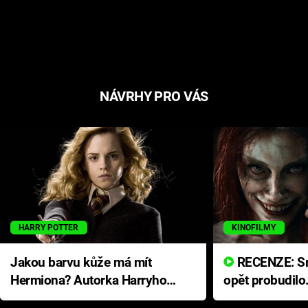
NÁVRHY PRO VÁS
HARRY POTTER
KINOFILMY
Jakou barvu kůže má mít
RECENZE: Smrtelné zlo se
Hermiona? Autorka Harryho
opět probudilo
Pottera přišla s ráznou
přichází s neo