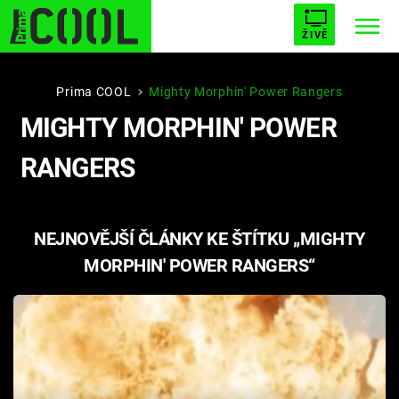
ŽIVĚ
STARHOUSE
BUFFY, PŘEMOŽITELKA UPÍRŮ
Trendy:
Prima COOL
Mighty Morphin' Power Rangers
MIGHTY MORPHIN' POWER
ESCAPE
PLNEJ KOTEL
AVENGERS 5
RANGERS
NEJNOVĚJŠÍ ČLÁNKY KE ŠTÍTKU „MIGHTY
Témata
MORPHIN' POWER RANGERS“
Filmy
Seriály
Hry