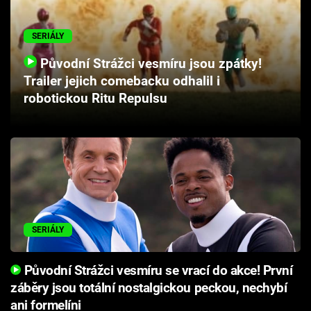
Cool Esport
SERIÁLY
Pořady
Původní Strážci vesmíru jsou zpátky!
Trailer jejich comebacku odhalil i
TV Program
robotickou Ritu Repulsu
Sledujte prima+
Přihlášení
Sledujte nás
SERIÁLY
Původní Strážci vesmíru se vrací do akce! První
záběry jsou totální nostalgickou peckou, nechybí
ani formelíni