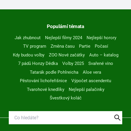
Populární témata
Jak zhubnout
Nejlepší filmy 2024
Nejlepší horory
TV program
Změna času
Partie
Počasí
Kdy budou volby
ZOO Nové začátky
Auto – katalog
7 pádů Honzy Dědka
Volby 2025
Svařené víno
Tatarák podle Pohlreicha
Aloe vera
Pěstování lichořeřišnice
Výpočet ascendentu
Tvarohové knedlíky
Nejlepší palačinky
Švestkový koláč