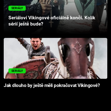
Cool Esport
SERIÁLY
Pořady
Seriáloví Vikingové oficiálně končí. Kolik
sérií ještě bude?
TV Program
Sledujte prima+
Přihlášení
SERIÁLY
Sledujte nás
Jak dlouho by ještě měli pokračovat Vikingové?