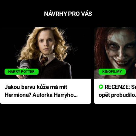
NÁVRHY PRO VÁS
HARRY POTTER
KINOFILMY
Jakou barvu kůže má mít
RECENZE: Smrtelné zlo se
Hermiona? Autorka Harryho
opět probudilo
Pottera přišla s ráznou
přichází s neo
odpovědí
hororovou nab