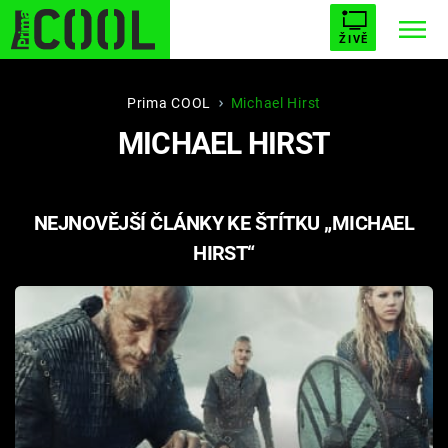
ŽIVĚ
STARHOUSE
BUFFY, PŘEMOŽITELKA UPÍRŮ
Trendy:
Prima COOL
Michael Hirst
MICHAEL HIRST
ESCAPE
PLNEJ KOTEL
AVENGERS 5
NEJNOVĚJŠÍ ČLÁNKY KE ŠTÍTKU „MICHAEL
HIRST“
Témata
Filmy
Seriály
Hry