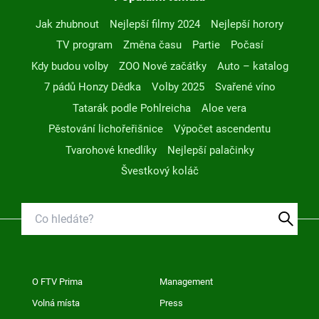
Jak zhubnout
Nejlepší filmy 2024
Nejlepší horory
TV program
Změna času
Partie
Počasí
Kdy budou volby
ZOO Nové začátky
Auto – katalog
7 pádů Honzy Dědka
Volby 2025
Svařené víno
Tatarák podle Pohlreicha
Aloe vera
Pěstování lichořeřišnice
Výpočet ascendentu
Tvarohové knedlíky
Nejlepší palačinky
Švestkový koláč
O FTV Prima
Management
Volná místa
Press