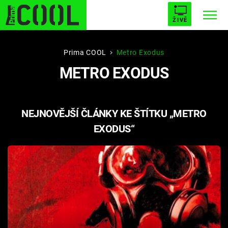
ŽIVĚ
STARHOUSE
BUFFY, PŘEMOŽITELKA UPÍRŮ
Trendy:
Prima COOL
Metro Exodus
METRO EXODUS
ESCAPE
PLNEJ KOTEL
AVENGERS 5
NEJNOVĚJŠÍ ČLÁNKY KE ŠTÍTKU „METRO
EXODUS“
Témata
Filmy
Seriály
Hry