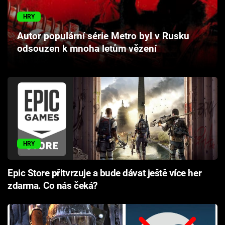
Cool Esport
HRY
Pořady
Autor populární série Metro byl v Rusku
odsouzen k mnoha letům vězení
TV Program
Sledujte prima+
Přihlášení
HRY
Sledujte nás
Epic Store přitvrzuje a bude dávat ještě více her
zdarma. Co nás čeká?