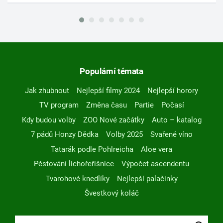
Populární témata
Jak zhubnout
Nejlepší filmy 2024
Nejlepší horory
TV program
Změna času
Partie
Počasí
Kdy budou volby
ZOO Nové začátky
Auto – katalog
7 pádů Honzy Dědka
Volby 2025
Svařené víno
Tatarák podle Pohlreicha
Aloe vera
Pěstování lichořeřišnice
Výpočet ascendentu
Tvarohové knedlíky
Nejlepší palačinky
Švestkový koláč