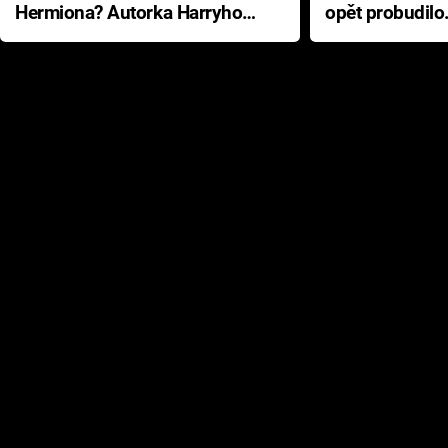
Hermiona? Autorka Harryho
opět probudilo
Pottera přišla s ráznou
přichází s neo
odpovědí
hororovou nab