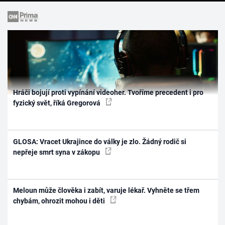
Hráči bojují proti vypínání videoher. Tvoříme precedent i pro
fyzický svět, říká Gregorová
GLOSA: Vracet Ukrajince do války je zlo. Žádný rodič si
nepřeje smrt syna v zákopu
Meloun může člověka i zabít, varuje lékař. Vyhněte se třem
chybám, ohrozit mohou i děti