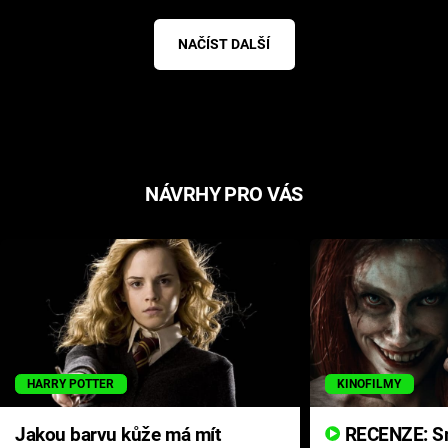
NAČÍST DALŠÍ
NÁVRHY PRO VÁS
HARRY POTTER
KINOFILMY
Jakou barvu kůže má mít
RECENZE: Smrtelné zlo se