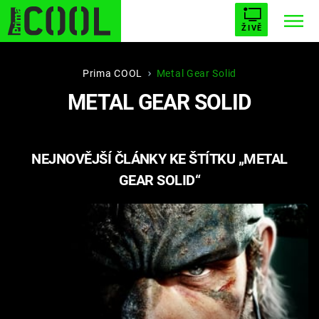
ŽIVĚ
STARHOUSE
BUFFY, PŘEMOŽITELKA UPÍRŮ
Trendy:
Prima COOL
Metal Gear Solid
METAL GEAR SOLID
ESCAPE
PLNEJ KOTEL
AVENGERS 5
NEJNOVĚJŠÍ ČLÁNKY KE ŠTÍTKU „METAL
GEAR SOLID“
Témata
Filmy
Seriály
Hry