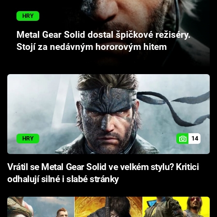
Cool Esport
HRY
Pořady
Metal Gear Solid dostal špičkové režiséry.
Stojí za nedávným hororovým hitem
TV Program
Sledujte prima+
Přihlášení
14
HRY
Sledujte nás
Vrátil se Metal Gear Solid ve velkém stylu? Kritici
odhalují silné i slabé stránky