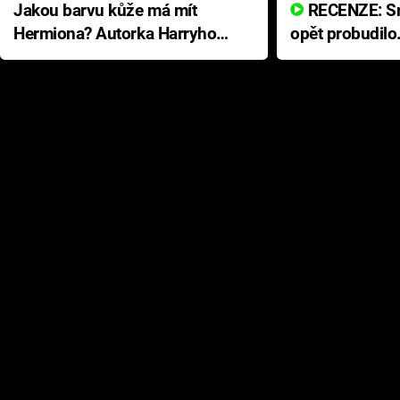
Jakou barvu kůže má mít
RECENZE: Smrtelné zlo se
Hermiona? Autorka Harryho
opět probudilo
Pottera přišla s ráznou
přichází s neo
odpovědí
hororovou nab