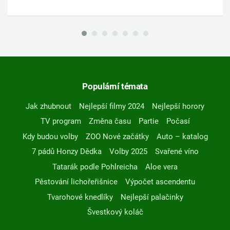
Populární témata
Jak zhubnout
Nejlepší filmy 2024
Nejlepší horory
TV program
Změna času
Partie
Počasí
Kdy budou volby
ZOO Nové začátky
Auto – katalog
7 pádů Honzy Dědka
Volby 2025
Svařené víno
Tatarák podle Pohlreicha
Aloe vera
Pěstování lichořeřišnice
Výpočet ascendentu
Tvarohové knedlíky
Nejlepší palačinky
Švestkový koláč