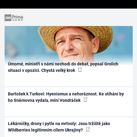
Úmorné, ministři s námi nechodí do debat, popsal Grolich
situaci v opozici. Chystá velký krok
Bartošek k Turkovi: Hyenismus a nehoráznost. Ke stíhání by
ho Sněmovna vydala, míní Vondráček
Lékárničky, drony i pytle na mrtvoly: Jsou tržiště jako
Wildberries legitimním cílem Ukrajiny?