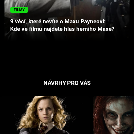
Cool Esport
FILMY
Pořady
9 věcí, které nevíte o Maxu Payneovi:
Kde ve filmu najdete hlas herního Maxe?
TV Program
Sledujte prima+
Přihlášení
NÁVRHY PRO VÁS
Sledujte nás