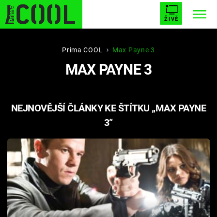
ŽIVĚ
STARHOUSE
BUFFY, PŘEMOŽITELKA UPÍRŮ
Trendy:
Prima COOL
Max Payne 3
MAX PAYNE 3
ESCAPE
PLNEJ KOTEL
AVENGERS 5
NEJNOVĚJŠÍ ČLÁNKY KE ŠTÍTKU „MAX PAYNE
3“
Témata
Filmy
Seriály
Hry