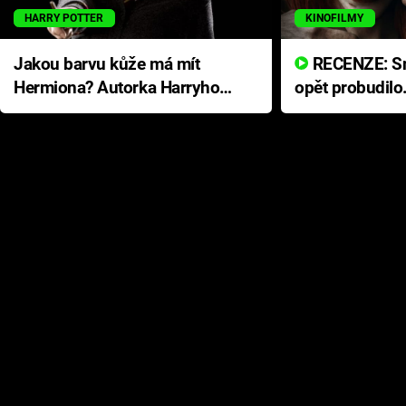
HARRY POTTER
KINOFILMY
Jakou barvu kůže má mít
RECENZE: Smrtelné zlo se
Hermiona? Autorka Harryho
opět probudilo
Pottera přišla s ráznou
přichází s neo
odpovědí
hororovou nab