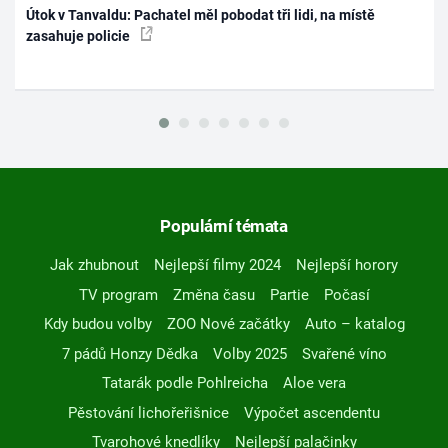
Útok v Tanvaldu: Pachatel měl pobodat tři lidi, na místě
zasahuje policie
Populární témata
Jak zhubnout
Nejlepší filmy 2024
Nejlepší horory
TV program
Změna času
Partie
Počasí
Kdy budou volby
ZOO Nové začátky
Auto – katalog
7 pádů Honzy Dědka
Volby 2025
Svařené víno
Tatarák podle Pohlreicha
Aloe vera
Pěstování lichořeřišnice
Výpočet ascendentu
Tvarohové knedlíky
Nejlepší palačinky