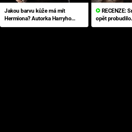
Jakou barvu kůže má mít
RECENZE: Smrtelné zlo se
Hermiona? Autorka Harryho
opět probudilo
Pottera přišla s ráznou
přichází s neo
odpovědí
hororovou nab