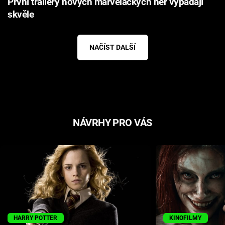
První trailery nových marveláckých her vypadají
skvěle
NAČÍST DALŠÍ
NÁVRHY PRO VÁS
HARRY POTTER
KINOFILMY