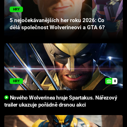
Cool Esport
HRY
Pořady
5 nejočekávanějších her roku 2026: Co
dělá společnost Wolverineovi a GTA 6?
TV Program
Sledujte prima+
Přihlášení
8
HRY
Sledujte nás
Nového Wolverinea hraje Spartakus. Nářezový
trailer ukazuje pořádně drsnou akci