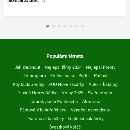
nezvládl zatáčku
Populární témata
Jak zhubnout
Nejlepší filmy 2024
Nejlepší horory
TV program
Změna času
Partie
Počasí
Kdy budou volby
ZOO Nové začátky
Auto – katalog
7 pádů Honzy Dědka
Volby 2025
Svařené víno
Tatarák podle Pohlreicha
Aloe vera
Pěstování lichořeřišnice
Výpočet ascendentu
Tvarohové knedlíky
Nejlepší palačinky
Švestkový koláč