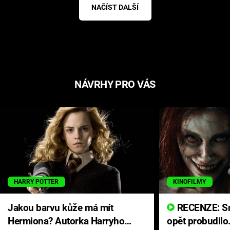
NAČÍST DALŠÍ
NÁVRHY PRO VÁS
HARRY POTTER
KINOFILMY
Jakou barvu kůže má mít
RECENZE: Smrtelné zlo se
Hermiona? Autorka Harryho
opět probudilo