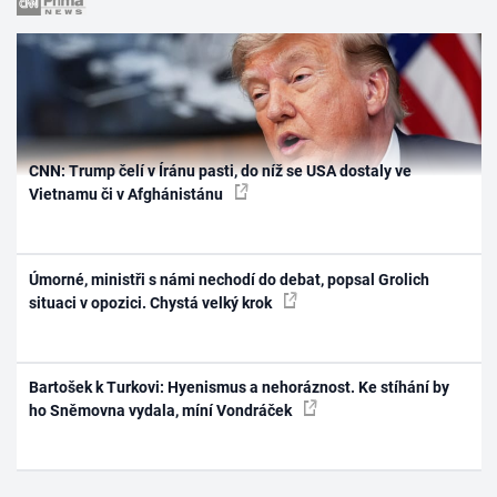
CNN: Trump čelí v Íránu pasti, do níž se USA dostaly ve
Vietnamu či v Afghánistánu
Úmorné, ministři s námi nechodí do debat, popsal Grolich
situaci v opozici. Chystá velký krok
Bartošek k Turkovi: Hyenismus a nehoráznost. Ke stíhání by
ho Sněmovna vydala, míní Vondráček