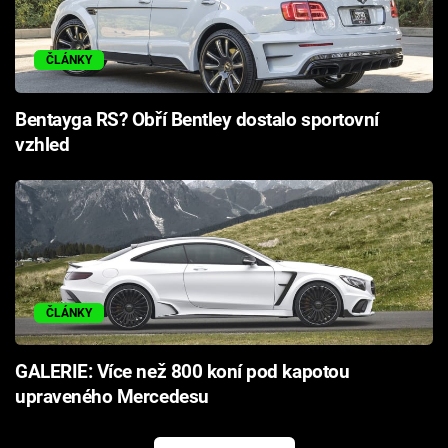
ČLÁNKY
Bentayga RS? Obří Bentley dostalo sportovní
vzhled
ČLÁNKY
GALERIE: Více než 800 koní pod kapotou
upraveného Mercedesu