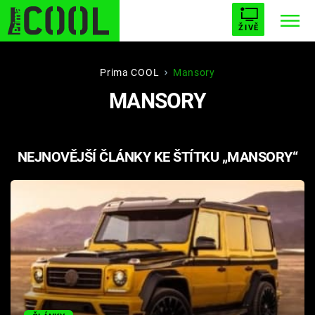
ŽIVĚ
STARHOUSE
BUFFY, PŘEMOŽITELKA UPÍRŮ
Trendy:
Prima COOL
Mansory
MANSORY
ESCAPE
PLNEJ KOTEL
AVENGERS 5
NEJNOVĚJŠÍ ČLÁNKY KE ŠTÍTKU „MANSORY“
Témata
Filmy
Seriály
Hry