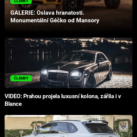
ČLÁNKY
Cool Esport
GALERIE: Oslava hranatosti.
Monumentální Géčko od Mansory
Pořady
TV Program
Sledujte prima+
Přihlášení
ČLÁNKY
Sledujte nás
VIDEO: Prahou projela luxusní kolona, zářila i v
Blance