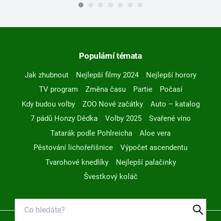
Populární témata
Jak zhubnout
Nejlepší filmy 2024
Nejlepší horory
TV program
Změna času
Partie
Počasí
Kdy budou volby
ZOO Nové začátky
Auto – katalog
7 pádů Honzy Dědka
Volby 2025
Svařené víno
Tatarák podle Pohlreicha
Aloe vera
Pěstování lichořeřišnice
Výpočet ascendentu
Tvarohové knedlíky
Nejlepší palačinky
Švestkový koláč