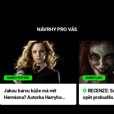
NÁVRHY PRO VÁS
HARRY POTTER
KINOFILMY
Jakou barvu kůže má mít
RECENZE: Smrtelné zlo se
Hermiona? Autorka Harryho
opět probudilo
Pottera přišla s ráznou
přichází s neo
odpovědí
hororovou nab