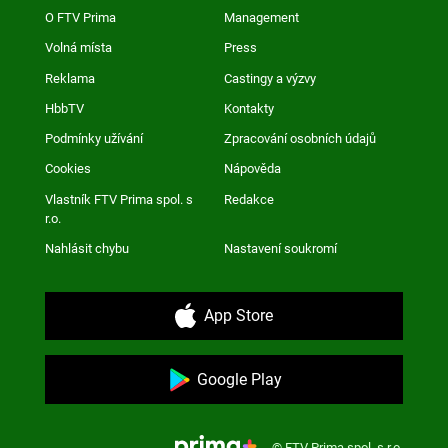
O FTV Prima
Management
Volná místa
Press
Reklama
Castingy a výzvy
HbbTV
Kontakty
Podmínky užívání
Zpracování osobních údajů
Cookies
Nápověda
Vlastník FTV Prima spol. s
Redakce
r.o.
Nahlásit chybu
Nastavení soukromí
App Store
Google Play
© FTV Prima spol. s r.o.