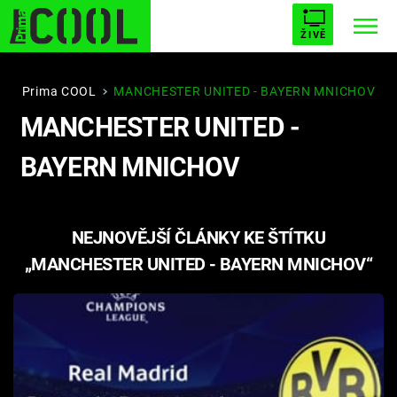
ŽIVĚ
STARHOUSE
BUFFY, PŘEMOŽITELKA UPÍRŮ
Trendy:
Prima COOL
MANCHESTER UNITED - BAYERN MNICHOV
MANCHESTER UNITED -
ESCAPE
PLNEJ KOTEL
AVENGERS 5
BAYERN MNICHOV
NEJNOVĚJŠÍ ČLÁNKY KE ŠTÍTKU
Témata
„MANCHESTER UNITED - BAYERN MNICHOV“
Filmy
Seriály
Hry