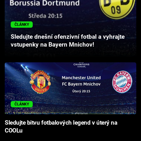
Cool Esport
Pořady
ČLÁNKY
Sledujte dnešní ofenzivní fotbal a vyhrajte
TV Program
vstupenky na Bayern Mnichov!
Sledujte prima+
Přihlášení
Sledujte nás
ČLÁNKY
Sledujte bitvu fotbalových legend v úterý na
COOLu