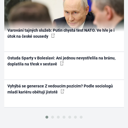
Varování tajných služeb: Putin chystá test NATO. Ve hře je i
útok na české sousedy
Ostuda Sparty v Boleslavi: Ani jednou nevystřelila na bránu,
doplatila na třesk v sestavě
Vyhýbá se generace Z vedoucím pozicím? Podle sociologů
mladí kariéru obětují jistotě