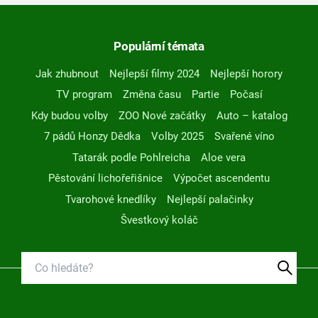
Populární témata
Jak zhubnout
Nejlepší filmy 2024
Nejlepší horory
TV program
Změna času
Partie
Počasí
Kdy budou volby
ZOO Nové začátky
Auto – katalog
7 pádů Honzy Dědka
Volby 2025
Svařené víno
Tatarák podle Pohlreicha
Aloe vera
Pěstování lichořeřišnice
Výpočet ascendentu
Tvarohové knedlíky
Nejlepší palačinky
Švestkový koláč