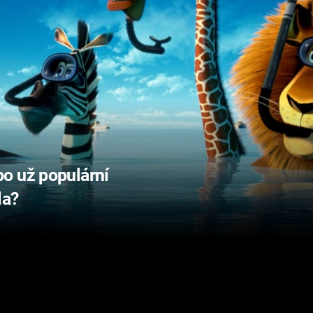
o už populární
la?