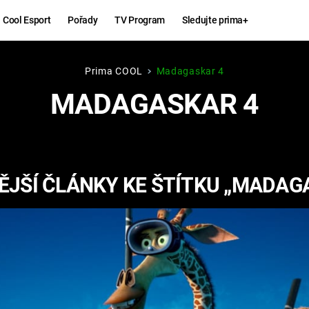
Cool Esport
Pořady
TV Program
Sledujte prima+
Prima COOL
Madagaskar 4
Hry
Zábava
MADAGASKAR 4
MAFIA
ZÁBAVN
GALERI
GTA 6
NEJLEP
JŠÍ ČLÁNKY KE ŠTÍTKU „MADAG
KINGDOM
KOMEDI
COME:
DELIVERANCE
CHUCK
NORRIS
ESPORT
DEADP