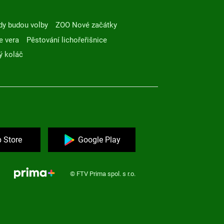
dy budou volby
ZOO Nové začátky
e vera
Pěstování lichořeřišnice
ý koláč
 Store
Google Play
© FTV Prima spol. s r.o.