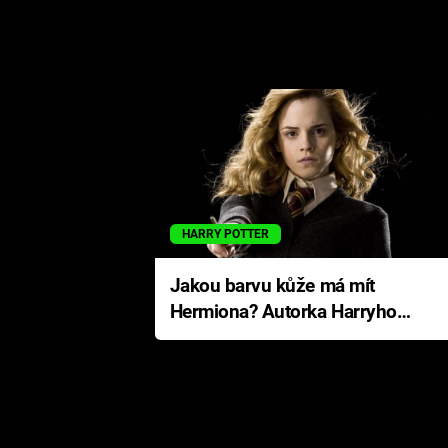
HARRY POTTER
Jakou barvu kůže má mít
Hermiona? Autorka Harryho
Pottera přišla s ráznou
odpovědí