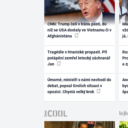
CNN: Trump čelí v Íránu pasti, do
Ma
níž se USA dostaly ve Vietnamu či v
vž
Afghánistánu
já,
Tragédie v Hranické propasti. Při
Ro
potápění zemřel letecký záchranář
Pr
Jan
a 
Úmorné, ministři s námi nechodí do
Ane
debat, popsal Grolich situaci v
byd
opozici. Chystá velký krok
šp