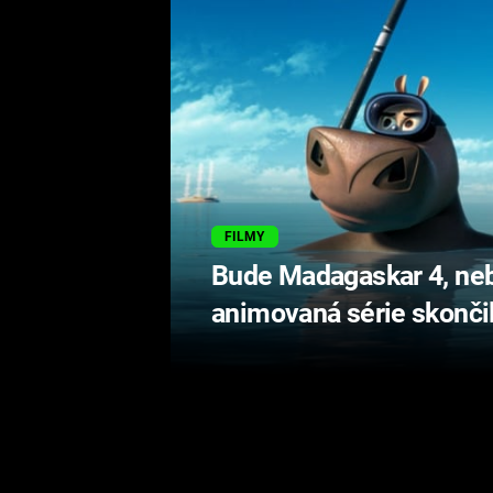
FILMY
Bude Madagaskar 4, neb
animovaná série skonči