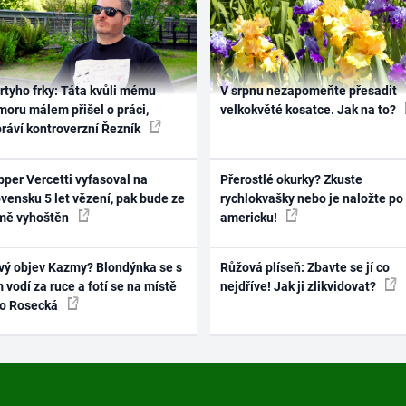
rtyho frky: Táta kvůli mému
V srpnu nezapomeňte přesadit
oru málem přišel o práci,
velkokvěté kosatce. Jak na to?
práví kontroverzní Řezník
per Vercetti vyfasoval na
Přerostlé okurky? Zkuste
vensku 5 let vězení, pak bude ze
rychlokvašky nebo je naložte po
mě vyhoštěn
americku!
vý objev Kazmy? Blondýnka se s
Růžová plíseň: Zbavte se jí co
 vodí za ruce a fotí se na místě
nejdříve! Jak ji zlikvidovat?
ko Rosecká