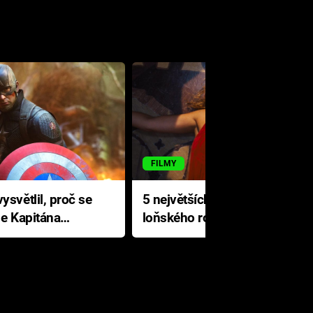
FILMY
ysvětlil, proč se
5 největších propadáků
le Kapitána
loňského roku: Disney na
jediné katastrofě prodělal 200
milionů dolarů