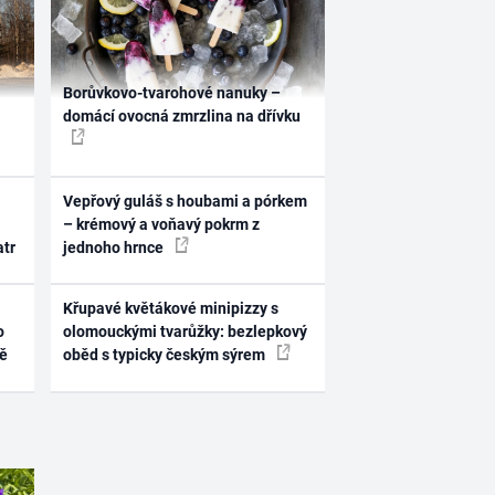
Borůvkovo-tvarohové nanuky –
domácí ovocná zmrzlina na dřívku
Vepřový guláš s houbami a pórkem
– krémový a voňavý pokrm z
atr
jednoho hrnce
Křupavé květákové minipizzy s
o
olomouckými tvarůžky: bezlepkový
ně
oběd s typicky českým sýrem