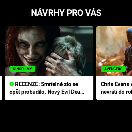
NÁVRHY PRO VÁS
KINOFILMY
AVENGERS
RECENZE: Smrtelné zlo se
Chris Evans v
opět probudilo. Nový Evil Dead
nevrátí do ro
přichází s neodolatelnou
Ameriky
hororovou nabídkou