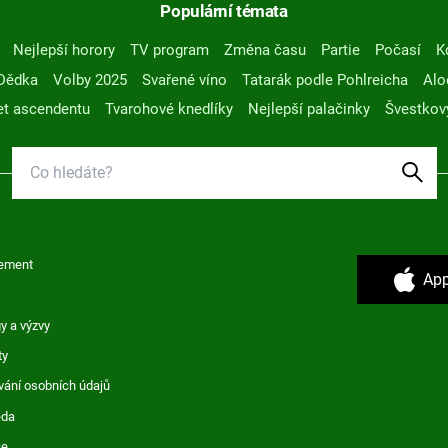
Populární témata
Nejlepší horory
TV program
Změna času
Partie
Počasí
K
Dědka
Volby 2025
Svařené víno
Tatarák podle Pohlreicha
Alo
t ascendentu
Tvarohové knedlíky
Nejlepší palačinky
Švestkov
ement
App
y a výzvy
ty
vání osobních údajů
ěda
ce