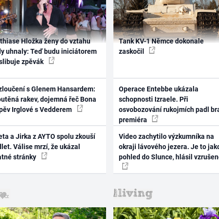
thiase Hložka ženy do vztahu
Tank KV-1 Němce dokonale
dy uhnaly: Teď budu iniciátorem
zaskočil
 slibuje zpěvák
zloučení s Glenem Hansardem:
Operace Entebbe ukázala
outěná rakev, dojemná řeč Bona
schopnosti Izraele. Při
zpěv Irglové s Vedderem
osvobozování rukojmích padl br
premiéra
ta a Jirka z AYTO spolu zkouší
Video zachytilo výzkumníka na
let. Válise mrzí, že ukázal
okraji lávového jezera. Je to jak
atné stránky
pohled do Slunce, hlásil vzruše