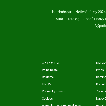
Jak zhubnout
Nejlepší filmy 2024
Auto – katalog
7 pádů Honzy 
Výpoče
O FTV Prima
Manag
Volná místa
Press
Reklama
Casting
HbbTV
Kontak
Podmínky užívání
Zpraco
Cookies
Nápov
Vlastník FTV Prima spol. s r.o.
Redak