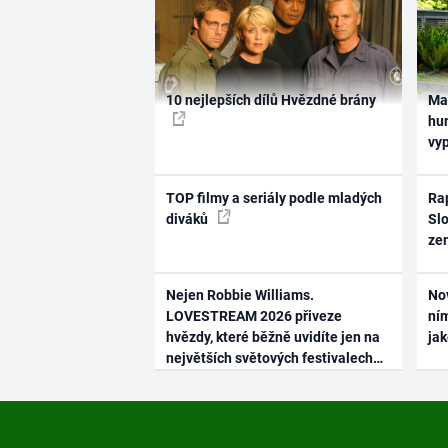
10 nejlepších dílů Hvězdné brány
Ma
hum
vy
TOP filmy a seriály podle mladých
Rap
diváků
Slo
ze
Nejen Robbie Williams.
No
LOVESTREAM 2026 přiveze
ním
hvězdy, které běžně uvidíte jen na
ja
největších světových festivalech