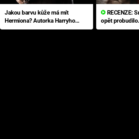
Jakou barvu kůže má mít
RECENZE: Smrtelné zlo se
Hermiona? Autorka Harryho
opět probudilo
Pottera přišla s ráznou
přichází s neo
odpovědí
hororovou nab