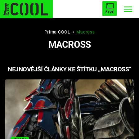
ŽIVĚ
STARHOUSE
BUFFY, PŘEMOŽITELKA UPÍRŮ
Trendy:
Prima COOL
Macross
MACROSS
ESCAPE
PLNEJ KOTEL
AVENGERS 5
NEJNOVĚJŠÍ ČLÁNKY KE ŠTÍTKU „MACROSS“
Témata
Filmy
Seriály
Hry