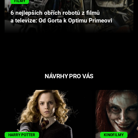
FILMY
Cool Esport
6 nejlepších obřích robotů z filmů
a televize: Od Gorta k Optimu Primeovi
Pořady
TV Program
Sledujte prima+
Přihlášení
NÁVRHY PRO VÁS
Sledujte nás
HARRY POTTER
KINOFILMY