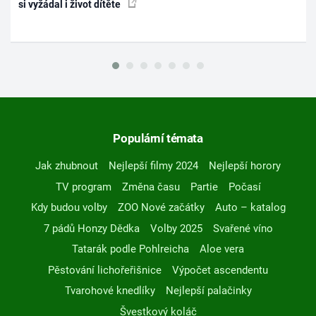
si vyžádal i život dítěte
Populární témata
Jak zhubnout
Nejlepší filmy 2024
Nejlepší horory
TV program
Změna času
Partie
Počasí
Kdy budou volby
ZOO Nové začátky
Auto – katalog
7 pádů Honzy Dědka
Volby 2025
Svařené víno
Tatarák podle Pohlreicha
Aloe vera
Pěstování lichořeřišnice
Výpočet ascendentu
Tvarohové knedlíky
Nejlepší palačinky
Švestkový koláč