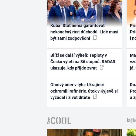
Kuba: Stát nemá garantovat
Pri
nekonečný růst důchodů. Lidé musí
Pri
být sami zodpovědní
i n
Blíží se další výheň: Teploty v
Ma
Česku vyletí na 36 stupňů. RADAR
vž
ukazuje, kdy přijde zvrat
já,
Ohnivý úder v týlu: Ukrajinci
Ro
ochromili rafinérie, útok v Kyjevě si
Pr
vyžádal i život dítěte
a 