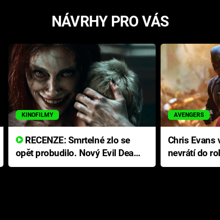
NÁVRHY PRO VÁS
KINOFILMY
AVENGERS
RECENZE: Smrtelné zlo se
Chris Evans v
opět probudilo. Nový Evil Dead
nevrátí do ro
přichází s neodolatelnou
Ameriky
hororovou nabídkou