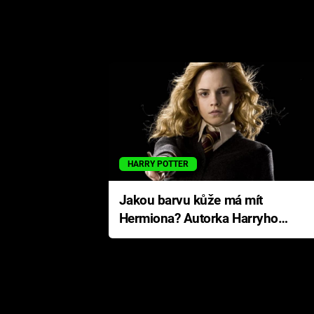
HARRY POTTER
Jakou barvu kůže má mít
Hermiona? Autorka Harryho
Pottera přišla s ráznou
odpovědí