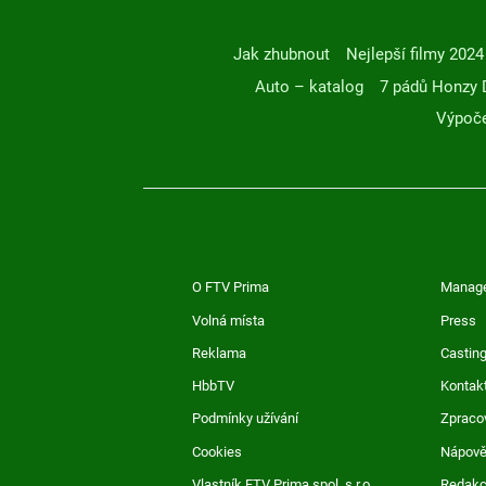
Jak zhubnout
Nejlepší filmy 2024
Auto – katalog
7 pádů Honzy 
Výpoče
O FTV Prima
Manag
Volná místa
Press
Reklama
Casting
HbbTV
Kontak
Podmínky užívání
Zpraco
Cookies
Nápov
Vlastník FTV Prima spol. s r.o.
Redak