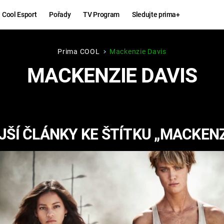
Cool Esport
Pořady
TV Program
Sledujte prima+
Prima COOL
Mackenzie Davis
Hry
Zábava
MACKENZIE DAVIS
MAFIA
ZÁBAVN
GALERI
GTA 6
NEJLEP
ŠÍ ČLÁNKY KE ŠTÍTKU „MACKENZ
KINGDOM
KOMEDI
COME:
DELIVERANCE
CHUCK
NORRIS
ESPORT
DEADP