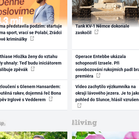
ma představila podzim: startuje
Tank KV-1 Němce dokonale
ma sport, vrací se Polabí, Zrádci
zaskočil
ové kriminálky
thiase Hložka ženy do vztahu
Operace Entebbe ukázala
dy uhnaly: Teď budu iniciátorem
schopnosti Izraele. Při
 slibuje zpěvák
osvobozování rukojmích padl br
premiéra
zloučení s Glenem Hansardem:
Video zachytilo výzkumníka na
outěná rakev, dojemná řeč Bona
okraji lávového jezera. Je to jak
zpěv Irglové s Vedderem
pohled do Slunce, hlásil vzruše