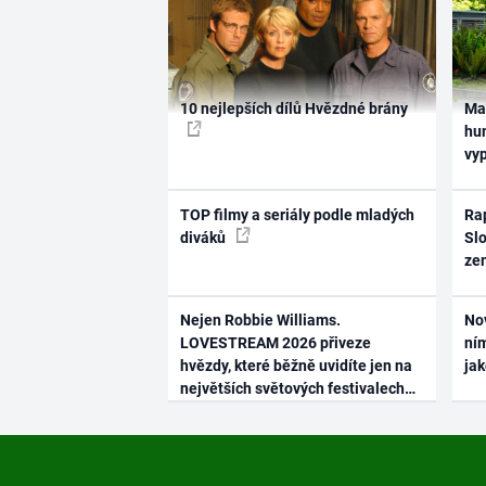
10 nejlepších dílů Hvězdné brány
Ma
hum
vy
TOP filmy a seriály podle mladých
Rap
diváků
Slo
ze
Nejen Robbie Williams.
No
LOVESTREAM 2026 přiveze
ním
hvězdy, které běžně uvidíte jen na
ja
největších světových festivalech