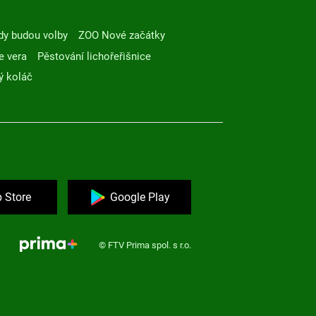
dy budou volby
ZOO Nové začátky
e vera
Pěstování lichořeřišnice
ý koláč
 Store
Google Play
© FTV Prima spol. s r.o.