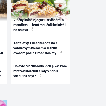
Vláčný koláč z jogurtu s višněmi a
mandlemi – letní moučník ke kávě i
na oslavu
Tartaletky z lineckého těsta s
vanilkovým krémem a lesním
atr
ovocem podle Bread Society
Oslavte Mezinárodní den piva: Proč
o
mrazák ničí chuť a kdy v horku
ně
vsadit na šnyt?