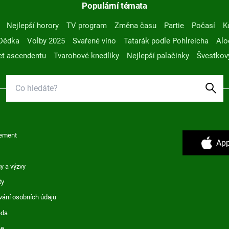
Populární témata
Nejlepší horory
TV program
Změna času
Partie
Počasí
K
Dědka
Volby 2025
Svařené víno
Tatarák podle Pohlreicha
Alo
t ascendentu
Tvarohové knedlíky
Nejlepší palačinky
Švestkov
ement
App
y a výzvy
ty
vání osobních údajů
ěda
ce