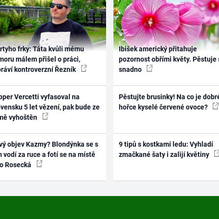
rtyho frky: Táta kvůli mému
Ibišek americký přitahuje
oru málem přišel o práci,
pozornost obřími květy. Pěstuje 
práví kontroverzní Řezník
snadno
per Vercetti vyfasoval na
Pěstujte brusinky! Na co je dobr
vensku 5 let vězení, pak bude ze
hořce kyselé červené ovoce?
mě vyhoštěn
vý objev Kazmy? Blondýnka se s
9 tipů s kostkami ledu: Vyhladí
 vodí za ruce a fotí se na místě
zmačkané šaty i zalijí květiny
ko Rosecká