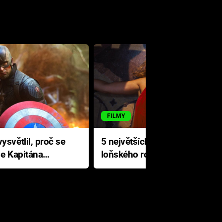
FILMY
ysvětlil, proč se
5 největších propadáků
le Kapitána
loňského roku: Disney na
jediné katastrofě prodělal 200
milionů dolarů