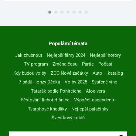
Populární témata
Jak zhubnout
Nejlepší filmy 2024
Nejlepší horory
TV program
Změna času
Partie
Počasí
Kdy budou volby
ZOO Nové začátky
Auto – katalog
7 pádů Honzy Dědka
Volby 2025
Svařené víno
Tatarák podle Pohlreicha
Aloe vera
Pěstování lichořeřišnice
Výpočet ascendentu
Tvarohové knedlíky
Nejlepší palačinky
Švestkový koláč