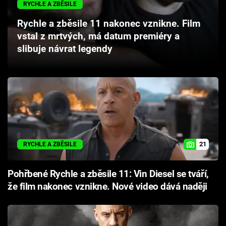
RYCHLE A ZBĚSILE
Cool Esport
Rychle a zběsile 11 nakonec vznikne. Film
Pořady
vstal z mrtvých, má datum premiéry a
slibuje návrat legendy
TV Program
Sledujte prima+
Přihlášení
21
RYCHLE A ZBĚSILE
Sledujte nás
Pohřbené Rychle a zběsile 11: Vin Diesel se tváří,
že film nakonec vznikne. Nové video dává naději