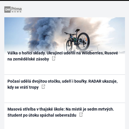
Válka o hořící sklady. Ukrajinci udeřili na Wildberries, Rusové
na zemědělské zásoby
Počasí udělá dvojitou otočku, udeří i bouřky. RADAR ukazuje,
kdy se vrátí tropy
Masová střelba v thajské škole: Na místě je sedm mrtvých.
Student po útoku spáchal sebevraždu