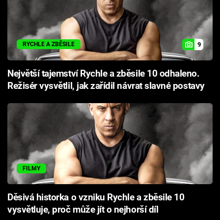
9
RYCHLE A ZBĚSILE
Největší tajemství Rychle a zběsile 10 odhaleno.
Režisér vysvětlil, jak zařídil návrat slavné postavy
FILMY
Děsivá historka o vzniku Rychle a zběsile 10
vysvětluje, proč může jít o nejhorší díl