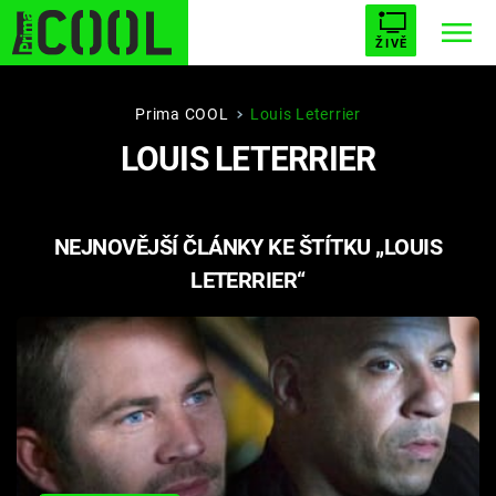
ŽIVĚ
STARHOUSE
BUFFY, PŘEMOŽITELKA UPÍRŮ
Trendy:
Prima COOL
Louis Leterrier
LOUIS LETERRIER
ESCAPE
PLNEJ KOTEL
AVENGERS 5
NEJNOVĚJŠÍ ČLÁNKY KE ŠTÍTKU „LOUIS
LETERRIER“
Témata
Filmy
Seriály
Hry