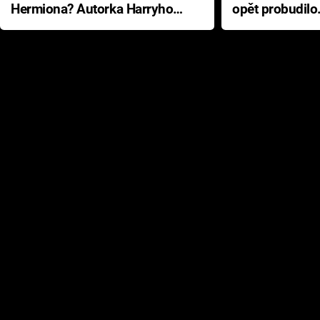
Hermiona? Autorka Harryho
opět probudilo
Pottera přišla s ráznou
přichází s neo
odpovědí
hororovou nab