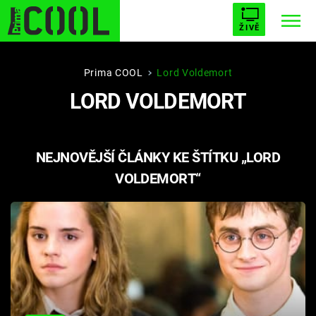
ŽIVĚ
STARHOUSE
BUFFY, PŘEMOŽITELKA UPÍRŮ
Trendy:
Prima COOL
Lord Voldemort
LORD VOLDEMORT
ESCAPE
PLNEJ KOTEL
AVENGERS 5
NEJNOVĚJŠÍ ČLÁNKY KE ŠTÍTKU „LORD
VOLDEMORT“
Témata
Filmy
Seriály
Hry