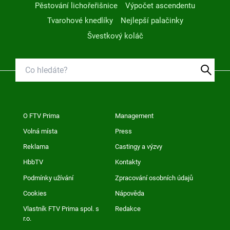
Pěstování lichořeřišnice
Výpočet ascendentu
Tvarohové knedlíky
Nejlepší palačinky
Švestkový koláč
O FTV Prima
Management
Volná místa
Press
Reklama
Castingy a výzvy
HbbTV
Kontakty
Podmínky užívání
Zpracování osobních údajů
Cookies
Nápověda
Vlastník FTV Prima spol. s
Redakce
r.o.