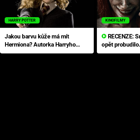
HARRY POTTER
KINOFILMY
Jakou barvu kůže má mít
RECENZE: Smrtelné zlo se
Hermiona? Autorka Harryho
opět probudilo
Pottera přišla s ráznou
přichází s neo
odpovědí
hororovou nab