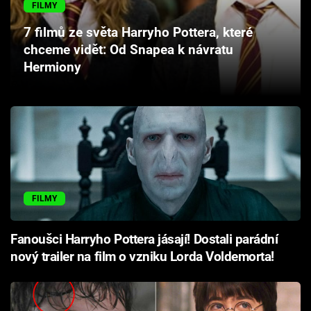
FILMY
Cool Esport
7 filmů ze světa Harryho Pottera, které
Pořady
chceme vidět: Od Snapea k návratu
Hermiony
TV Program
Sledujte prima+
Přihlášení
FILMY
Sledujte nás
Fanoušci Harryho Pottera jásají! Dostali parádní
nový trailer na film o vzniku Lorda Voldemorta!