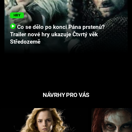
Cool Esport
HRY
Pořady
Co se dělo po konci Pána prstenů?
Trailer nové hry ukazuje Čtvrtý věk
TV Program
Středozemě
Sledujte prima+
Přihlášení
Sledujte nás
NÁVRHY PRO VÁS