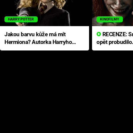
HARRY POTTER
KINOFILMY
Jakou barvu kůže má mít
RECENZE: Smrtelné zlo se
Hermiona? Autorka Harryho
opět probudilo
Pottera přišla s ráznou
přichází s neo
odpovědí
hororovou nab