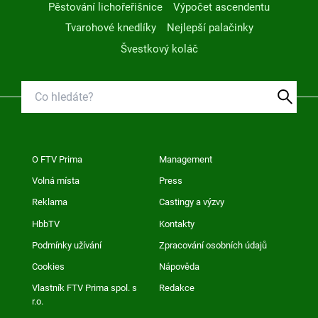
Pěstování lichořeřišnice
Výpočet ascendentu
Tvarohové knedlíky
Nejlepší palačinky
Švestkový koláč
O FTV Prima
Management
Volná místa
Press
Reklama
Castingy a výzvy
HbbTV
Kontakty
Podmínky užívání
Zpracování osobních údajů
Cookies
Nápověda
Vlastník FTV Prima spol. s
Redakce
r.o.