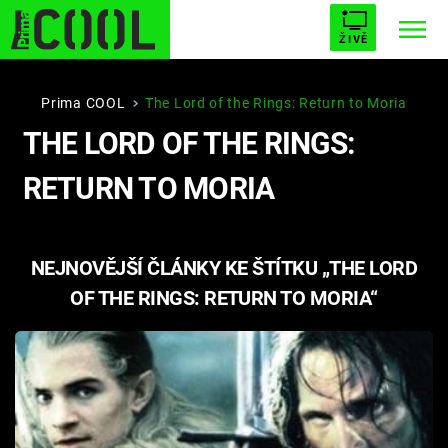
ŽIVĚ
STARHOUSE
BUFFY, PŘEMOŽITELKA UPÍRŮ
Trendy:
Prima COOL
The Lord of the Rings: Return to Moria
THE LORD OF THE RINGS:
ESCAPE
PLNEJ KOTEL
AVENGERS 5
RETURN TO MORIA
NEJNOVĚJŠÍ ČLÁNKY KE ŠTÍTKU „THE LORD
Témata
OF THE RINGS: RETURN TO MORIA“
Filmy
Seriály
Hry