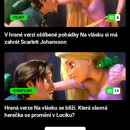
8
FILMY
V hrané verzi oblíbené pohádky Na vlásku si má
zahrát Scarlett Johansson
13
KINOFILMY
Hraná verze Na vlásku se blíží. Která slavná
herečka se promění v Lociku?