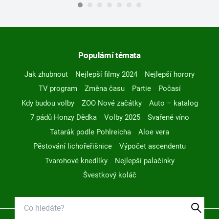
Populární témata
Jak zhubnout
Nejlepší filmy 2024
Nejlepší horory
TV program
Změna času
Partie
Počasí
Kdy budou volby
ZOO Nové začátky
Auto – katalog
7 pádů Honzy Dědka
Volby 2025
Svařené víno
Tatarák podle Pohlreicha
Aloe vera
Pěstování lichořeřišnice
Výpočet ascendentu
Tvarohové knedlíky
Nejlepší palačinky
Švestkový koláč