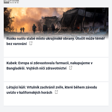
Rusko našlo slabé místo ukrajinské obrany. Útočit může téměř
bez varování
Kubek: Evropa si zdevastovala farmacii, nakupujeme v
Bangladéši. Vojtěch ničí zdravotnictví
Létající kůň: Vrtulník zachránil zvíře, které během závodu
uvízlo v kalifornských horách