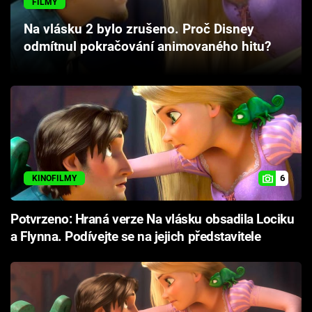
FILMY
Cool Esport
Na vlásku 2 bylo zrušeno. Proč Disney
odmítnul pokračování animovaného hitu?
Pořady
TV Program
Sledujte prima+
Přihlášení
6
KINOFILMY
Sledujte nás
Potvrzeno: Hraná verze Na vlásku obsadila Lociku
a Flynna. Podívejte se na jejich představitele