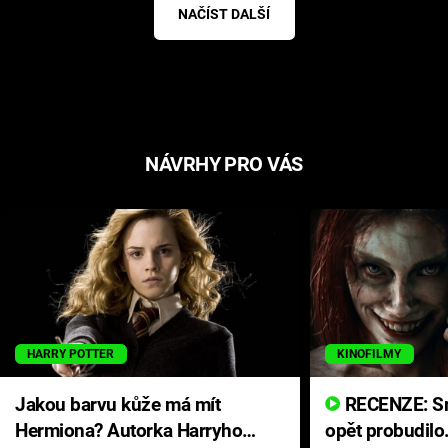
NAČÍST DALŠÍ
NÁVRHY PRO VÁS
HARRY POTTER
KINOFILMY
Jakou barvu kůže má mít
RECENZE: Smrtelné zlo se
Hermiona? Autorka Harryho
opět probudilo