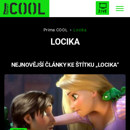
ŽIVĚ
STARHOUSE
BUFFY, PŘEMOŽITELKA UPÍRŮ
Trendy:
Prima COOL
Locika
LOCIKA
ESCAPE
PLNEJ KOTEL
AVENGERS 5
NEJNOVĚJŠÍ ČLÁNKY KE ŠTÍTKU „LOCIKA“
Témata
Filmy
Seriály
Hry