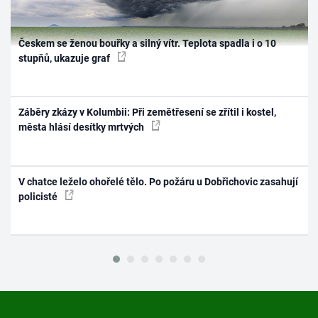
Českem se ženou bouřky a silný vítr. Teplota spadla i o 10
stupňů, ukazuje graf
Záběry zkázy v Kolumbii: Při zemětřesení se zřítil i kostel,
města hlásí desítky mrtvých
V chatce leželo ohořelé tělo. Po požáru u Dobřichovic zasahují
policisté