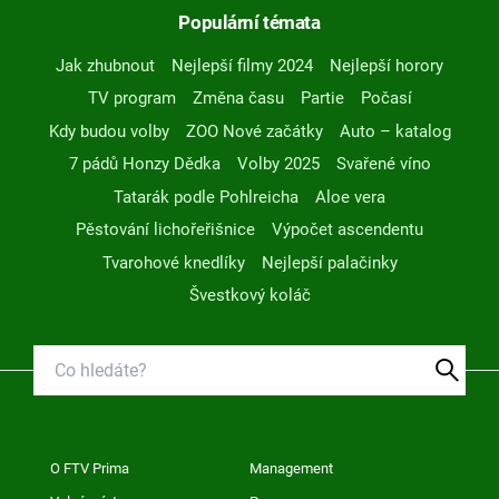
Populární témata
Jak zhubnout
Nejlepší filmy 2024
Nejlepší horory
TV program
Změna času
Partie
Počasí
Kdy budou volby
ZOO Nové začátky
Auto – katalog
7 pádů Honzy Dědka
Volby 2025
Svařené víno
Tatarák podle Pohlreicha
Aloe vera
Pěstování lichořeřišnice
Výpočet ascendentu
Tvarohové knedlíky
Nejlepší palačinky
Švestkový koláč
O FTV Prima
Management