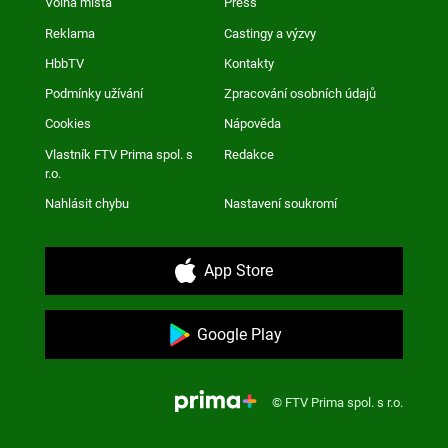
Volná místa
Press
Reklama
Castingy a výzvy
HbbTV
Kontakty
Podmínky užívání
Zpracování osobních údajů
Cookies
Nápověda
Vlastník FTV Prima spol. s
Redakce
r.o.
Nahlásit chybu
Nastavení soukromí
App Store
Google Play
© FTV Prima spol. s r.o.