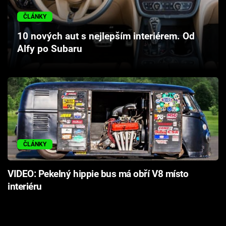
Cool Esport
ČLÁNKY
Pořady
10 nových aut s nejlepším interiérem. Od
Alfy po Subaru
TV Program
Sledujte prima+
Přihlášení
ČLÁNKY
Sledujte nás
VIDEO: Pekelný hippie bus má obří V8 místo
interiéru