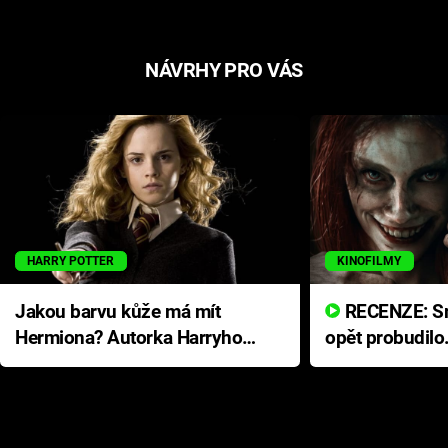
NÁVRHY PRO VÁS
HARRY POTTER
KINOFILMY
Jakou barvu kůže má mít
RECENZE: Smrtelné zlo se
Hermiona? Autorka Harryho
opět probudilo
Pottera přišla s ráznou
přichází s neo
odpovědí
hororovou nab