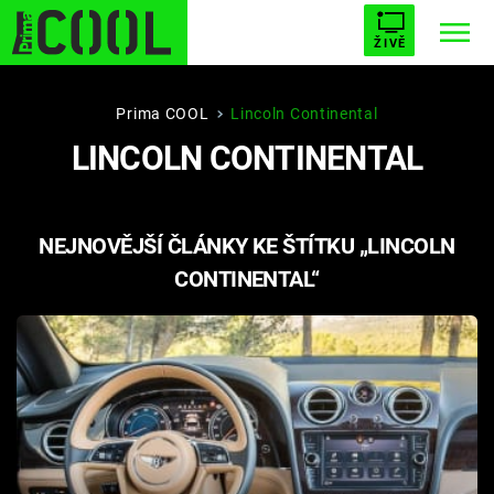
ŽIVĚ
STARHOUSE
BUFFY, PŘEMOŽITELKA UPÍRŮ
Trendy:
Prima COOL
Lincoln Continental
LINCOLN CONTINENTAL
ESCAPE
PLNEJ KOTEL
AVENGERS 5
NEJNOVĚJŠÍ ČLÁNKY KE ŠTÍTKU „LINCOLN
CONTINENTAL“
Témata
Filmy
Seriály
Hry