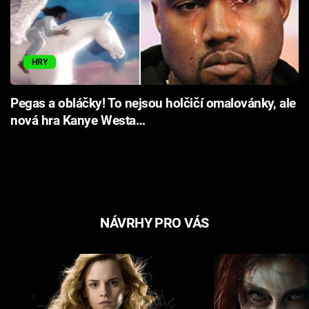
HRY
Pegas a obláčky! To nejsou holčičí omalovánky, ale
nová hra Kanye Westa…
NÁVRHY PRO VÁS