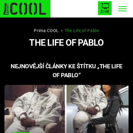
ŽIVĚ
STARHOUSE
BUFFY, PŘEMOŽITELKA UPÍRŮ
Trendy:
Prima COOL
The Life of Pablo
THE LIFE OF PABLO
ESCAPE
PLNEJ KOTEL
AVENGERS 5
NEJNOVĚJŠÍ ČLÁNKY KE ŠTÍTKU „THE LIFE
OF PABLO“
Témata
Filmy
Seriály
Hry