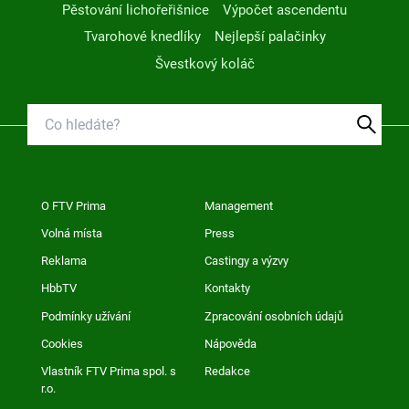
Pěstování lichořeřišnice
Výpočet ascendentu
Tvarohové knedlíky
Nejlepší palačinky
Švestkový koláč
O FTV Prima
Management
Volná místa
Press
Reklama
Castingy a výzvy
HbbTV
Kontakty
Podmínky užívání
Zpracování osobních údajů
Cookies
Nápověda
Vlastník FTV Prima spol. s
Redakce
r.o.