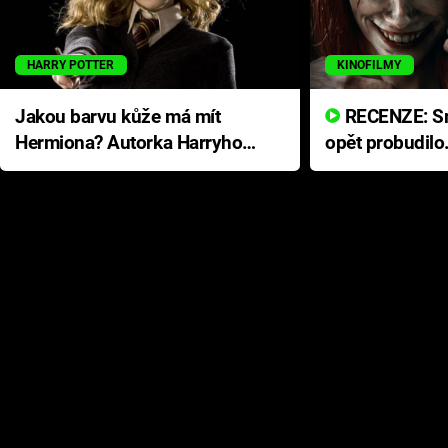
HARRY POTTER
KINOFILMY
Jakou barvu kůže má mít
RECENZE: Smrtelné zlo se
Hermiona? Autorka Harryho
opět probudilo
Pottera přišla s ráznou
přichází s neo
odpovědí
hororovou nab