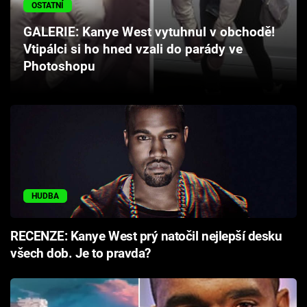
OSTATNÍ
Cool Esport
GALERIE: Kanye West vytuhnul v obchodě!
Pořady
Vtipálci si ho hned vzali do parády ve
Photoshopu
TV Program
Sledujte prima+
Přihlášení
HUDBA
Sledujte nás
RECENZE: Kanye West prý natočil nejlepší desku
všech dob. Je to pravda?