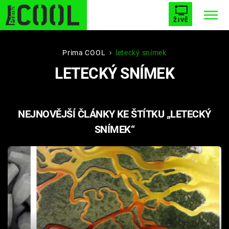
ŽIVĚ
STARHOUSE
BUFFY, PŘEMOŽITELKA UPÍRŮ
Trendy:
Prima COOL
letecký snímek
LETECKÝ SNÍMEK
ESCAPE
PLNEJ KOTEL
AVENGERS 5
NEJNOVĚJŠÍ ČLÁNKY KE ŠTÍTKU „LETECKÝ
SNÍMEK“
Témata
Filmy
Seriály
Hry