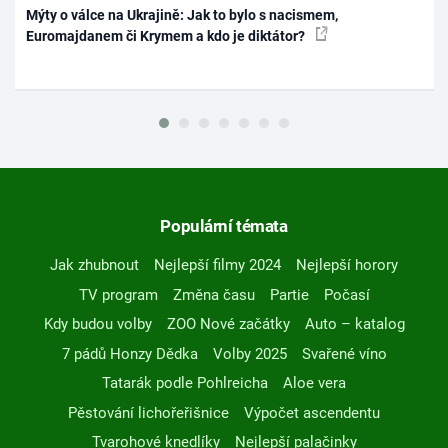
Mýty o válce na Ukrajině: Jak to bylo s nacismem,
Euromajdanem či Krymem a kdo je diktátor?
Populární témata
Jak zhubnout
Nejlepší filmy 2024
Nejlepší horory
TV program
Změna času
Partie
Počasí
Kdy budou volby
ZOO Nové začátky
Auto – katalog
7 pádů Honzy Dědka
Volby 2025
Svařené víno
Tatarák podle Pohlreicha
Aloe vera
Pěstování lichořeřišnice
Výpočet ascendentu
Tvarohové knedlíky
Nejlepší palačinky