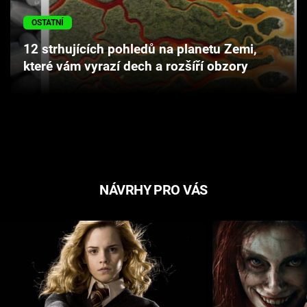
Cool Esport
OSTATNÍ
Pořady
12 strhujících pohledů na planetu Zemi,
které vám vyrazí dech a rozšíří obzory
TV Program
Sledujte prima+
Přihlášení
NÁVRHY PRO VÁS
Sledujte nás