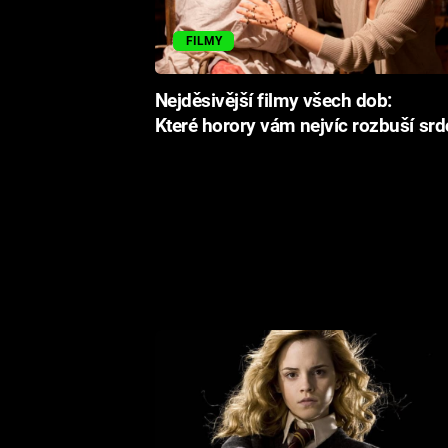
FILMY
Nejděsivější filmy všech dob:
Které horory vám nejvíc rozbuší srd