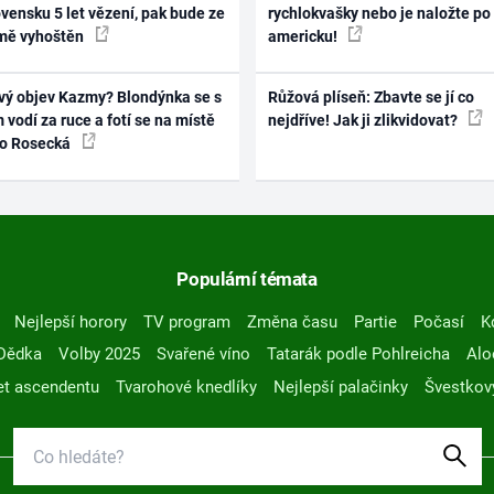
vensku 5 let vězení, pak bude ze
rychlokvašky nebo je naložte po
mě vyhoštěn
americku!
vý objev Kazmy? Blondýnka se s
Růžová plíseň: Zbavte se jí co
 vodí za ruce a fotí se na místě
nejdříve! Jak ji zlikvidovat?
ko Rosecká
Populární témata
Nejlepší horory
TV program
Změna času
Partie
Počasí
K
Dědka
Volby 2025
Svařené víno
Tatarák podle Pohlreicha
Alo
t ascendentu
Tvarohové knedlíky
Nejlepší palačinky
Švestkov