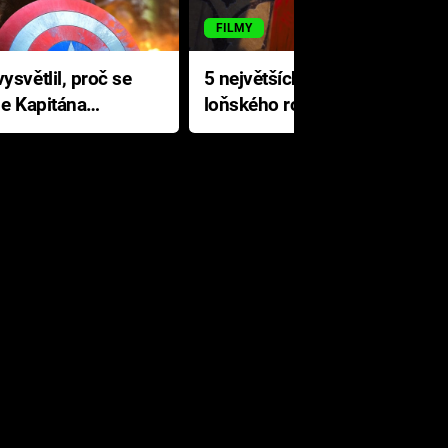
FILMY
ysvětlil, proč se
5 největších propadáků
le Kapitána
loňského roku: Disney na
jediné katastrofě prodělal 200
milionů dolarů