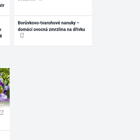
atr
Borůvkovo-tvarohové nanuky –
o
domácí ovocná zmrzlina na dřívku
ně