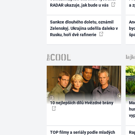
RADAR ukazuje, jak bude u vás
a 
Sankce dlouhého doletu, oznámil
Ane
Zelenskyj. Ukrajina udeřila daleko v
byd
Rusku, hoří dvě rafinerie
šp
10 nejlepších dílů Hvězdné brány
Ma
hum
vy
TOP filmy a seriály podle mladých
Rap