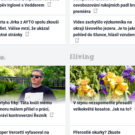
zpěv Irglové s Vedderem
osvobozování rukojmích padl br
premiéra
ta a Jirka z AYTO spolu zkouší
Video zachytilo výzkumníka na
let. Válise mrzí, že ukázal
okraji lávového jezera. Je to jak
atné stránky
pohled do Slunce, hlásil vzruše
rtyho frky: Táta kvůli mému
V srpnu nezapomeňte přesadit
oru málem přišel o práci,
velkokvěté kosatce. Jak na to?
práví kontroverzní Řezník
per Vercetti vyfasoval na
Přerostlé okurky? Zkuste