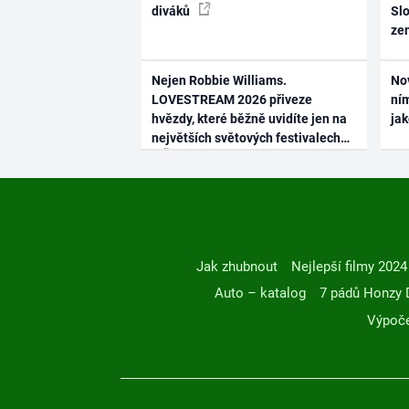
diváků
Slo
ze
Nejen Robbie Williams.
No
LOVESTREAM 2026 přiveze
ním
hvězdy, které běžně uvidíte jen na
ja
největších světových festivalech
Jak zhubnout
Nejlepší filmy 2024
Auto – katalog
7 pádů Honzy 
Výpoče