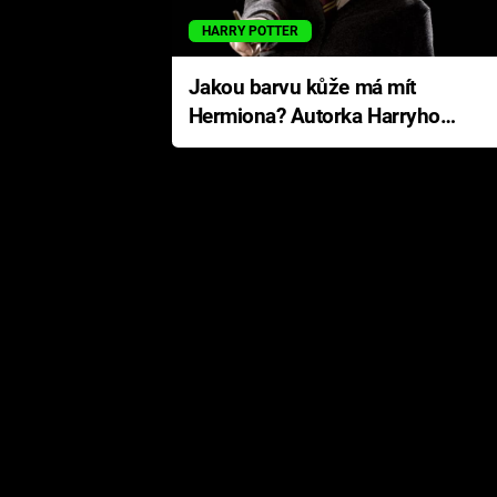
HARRY POTTER
Jakou barvu kůže má mít
Hermiona? Autorka Harryho
Pottera přišla s ráznou
odpovědí