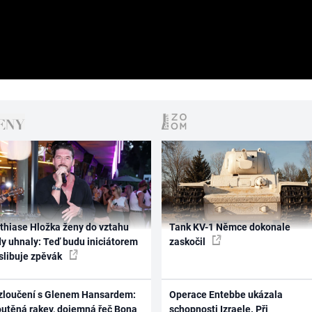
thiase Hložka ženy do vztahu
Tank KV-1 Němce dokonale
dy uhnaly: Teď budu iniciátorem
zaskočil
 slibuje zpěvák
zloučení s Glenem Hansardem:
Operace Entebbe ukázala
outěná rakev, dojemná řeč Bona
schopnosti Izraele. Při