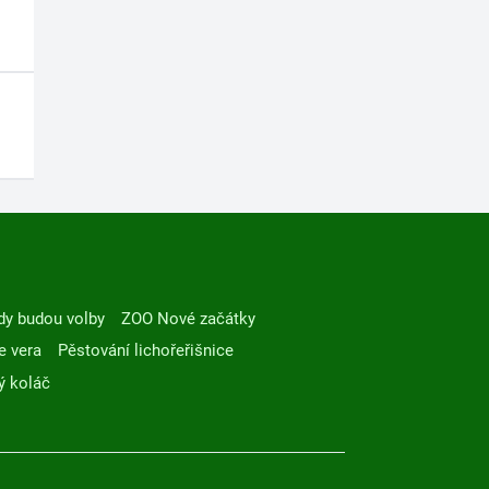
dy budou volby
ZOO Nové začátky
e vera
Pěstování lichořeřišnice
ý koláč