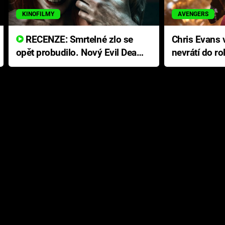
KINOFILMY
AVENGERS
RECENZE: Smrtelné zlo se
Chris Evans v
opět probudilo. Nový Evil Dead
nevrátí do ro
přichází s neodolatelnou
Ameriky
hororovou nabídkou