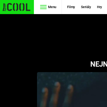
Menu
Filmy
Seriály
Hry
Seriály
Filmy
SIMPSONOVI
STAR WARS
HVĚZDNÁ
AVENGERS
BRÁNA
NEJN
RYCHLE A
TEORIE
ZBĚSILE 10
VELKÉHO
PREDÁTOR
TŘESKU
FUTURAMA