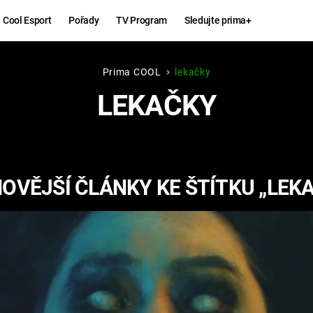
Cool Esport
Pořady
TV Program
Sledujte prima+
Prima COOL
lekačky
Hry
Zábava
LEKAČKY
MAFIA
ZÁBAVN
GALERI
GTA 6
NEJLEP
OVĚJŠÍ ČLÁNKY KE ŠTÍTKU „LEK
KINGDOM
KOMEDI
COME:
DELIVERANCE
CHUCK
NORRIS
ESPORT
DEADP