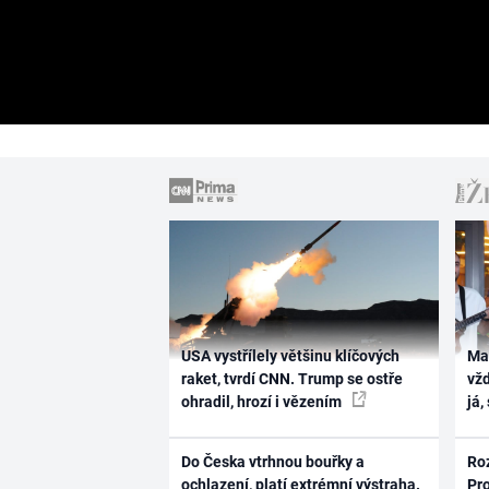
USA vystřílely většinu klíčových
Ma
raket, tvrdí CNN. Trump se ostře
vž
ohradil, hrozí i vězením
já,
Do Česka vtrhnou bouřky a
Ro
ochlazení, platí extrémní výstraha.
Pr