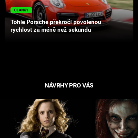
Cool Esport
ČLÁNKY
Pořady
Tohle Porsche překročí povolenou
rychlost za méně než sekundu
TV Program
Sledujte prima+
Přihlášení
NÁVRHY PRO VÁS
Sledujte nás