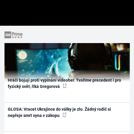
Hráči bojují proti vypínání videoher. Tvoříme precedent i pro
fyzický svět, říká Gregorová
GLOSA: Vracet Ukrajince do války je zlo. Žádný rodič si
nepřeje smrt syna v zákopu