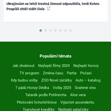
Ukrajincům se lehčí trestná činnost odpouštěla, tvrdí Koten.
Pospíšil chtěl vidět čísla
Populární témata
Jak zhubnout
Nejlepší filmy 2024
Nejlepší horory
TV program
Změna času
Partie
Počasí
Kdy budou volby
ZOO Nové začátky
Auto – katalog
7 pádů Honzy Dědka
Volby 2025
Svařené víno
Tatarák podle Pohlreicha
Aloe vera
Pěstování lichořeřišnice
Výpočet ascendentu
Tvarohové knedlíky
Nejlepší palačinky