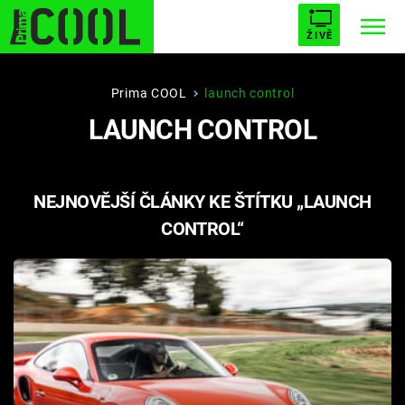
ŽIVĚ
STARHOUSE
BUFFY, PŘEMOŽITELKA UPÍRŮ
Trendy:
Prima COOL
launch control
LAUNCH CONTROL
ESCAPE
PLNEJ KOTEL
AVENGERS 5
NEJNOVĚJŠÍ ČLÁNKY KE ŠTÍTKU „LAUNCH
CONTROL“
Témata
Filmy
Seriály
Hry