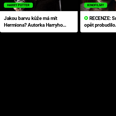
HARRY POTTER
KINOFILMY
Jakou barvu kůže má mít
RECENZE: Smrtelné zlo se
Hermiona? Autorka Harryho
opět probudilo
Pottera přišla s ráznou
přichází s neo
odpovědí
hororovou nab