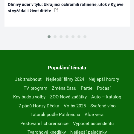
Ohnivý úder v týlu: Ukrajinci ochromili rafinérie, útok v Kyjevě
si vyžádal i život dítěte
Populární témata
Jak zhubnout
Nejlepší filmy 2024
Nejlepší horory
TV program
Změna času
Partie
Počasí
Kdy budou volby
ZOO Nové začátky
Auto – katalog
7 pádů Honzy Dědka
Volby 2025
Svařené víno
Tatarák podle Pohlreicha
Aloe vera
Pěstování lichořeřišnice
Výpočet ascendentu
Tvarohové knedlíky
Nejlepší palačinky