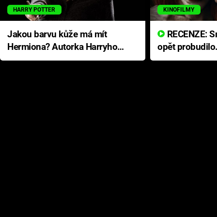
HARRY POTTER
KINOFILMY
Jakou barvu kůže má mít
RECENZE: Smrtelné zlo se
Hermiona? Autorka Harryho
opět probudilo
Pottera přišla s ráznou
přichází s neo
odpovědí
hororovou nab