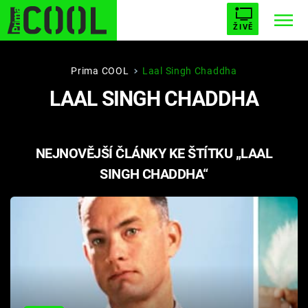
ŽIVĚ
STARHOUSE
BUFFY, PŘEMOŽITELKA UPÍRŮ
Trendy:
Prima COOL
Laal Singh Chaddha
LAAL SINGH CHADDHA
ESCAPE
PLNEJ KOTEL
AVENGERS 5
NEJNOVĚJŠÍ ČLÁNKY KE ŠTÍTKU „LAAL
SINGH CHADDHA“
Témata
Filmy
Seriály
Hry