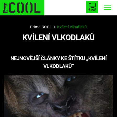
ŽIVĚ
STARHOUSE
BUFFY, PŘEMOŽITELKA UPÍRŮ
Trendy:
Prima COOL
Kvílení vlkodlaků
KVÍLENÍ VLKODLAKŮ
ESCAPE
PLNEJ KOTEL
AVENGERS 5
NEJNOVĚJŠÍ ČLÁNKY KE ŠTÍTKU „KVÍLENÍ
VLKODLAKŮ“
Témata
Filmy
Seriály
Hry