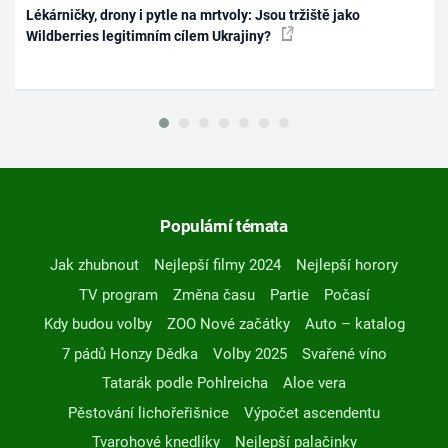
Lékárničky, drony i pytle na mrtvoly: Jsou tržiště jako
Wildberries legitimním cílem Ukrajiny?
Populární témata
Jak zhubnout
Nejlepší filmy 2024
Nejlepší horory
TV program
Změna času
Partie
Počasí
Kdy budou volby
ZOO Nové začátky
Auto – katalog
7 pádů Honzy Dědka
Volby 2025
Svařené víno
Tatarák podle Pohlreicha
Aloe vera
Pěstování lichořeřišnice
Výpočet ascendentu
Tvarohové knedlíky
Nejlepší palačinky