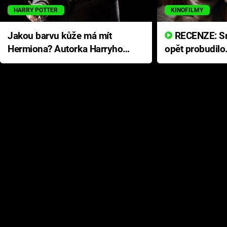
HARRY POTTER
KINOFILMY
Jakou barvu kůže má mít
RECENZE: Smrtelné zlo se
Hermiona? Autorka Harryho
opět probudilo
Pottera přišla s ráznou
přichází s neo
odpovědí
hororovou nab