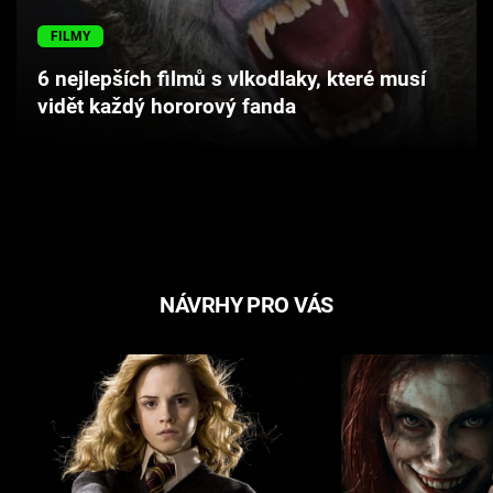
Cool Esport
FILMY
Pořady
6 nejlepších filmů s vlkodlaky, které musí
vidět každý hororový fanda
TV Program
Sledujte prima+
Přihlášení
NÁVRHY PRO VÁS
Sledujte nás