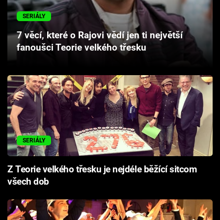
Cool Esport
SERIÁLY
Pořady
7 věcí, které o Rajovi vědí jen ti největší
fanoušci Teorie velkého třesku
TV Program
Sledujte prima+
Přihlášení
SERIÁLY
Sledujte nás
Z Teorie velkého třesku je nejdéle běžící sitcom
všech dob