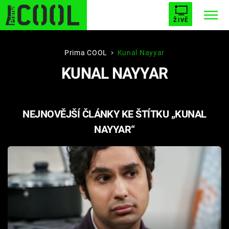
ŽIVĚ
STARHOUSE
BUFFY, PŘEMOŽITELKA UPÍRŮ
Trendy:
Prima COOL
Kunal Nayyar
KUNAL NAYYAR
ESCAPE
PLNEJ KOTEL
AVENGERS 5
NEJNOVĚJŠÍ ČLÁNKY KE ŠTÍTKU „KUNAL
NAYYAR“
Témata
Filmy
Seriály
Hry