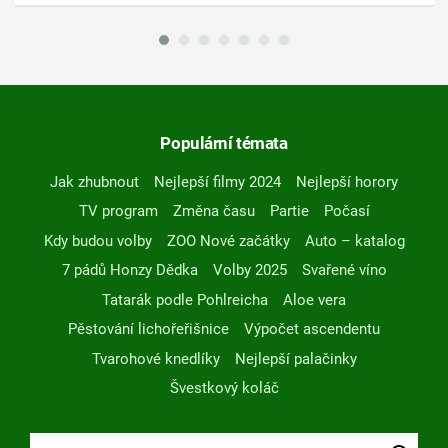
Populární témata
Jak zhubnout
Nejlepší filmy 2024
Nejlepší horory
TV program
Změna času
Partie
Počasí
Kdy budou volby
ZOO Nové začátky
Auto – katalog
7 pádů Honzy Dědka
Volby 2025
Svařené víno
Tatarák podle Pohlreicha
Aloe vera
Pěstování lichořeřišnice
Výpočet ascendentu
Tvarohové knedlíky
Nejlepší palačinky
Švestkový koláč