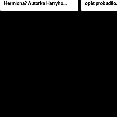
Hermiona? Autorka Harryho
opět probudilo
Pottera přišla s ráznou
přichází s neo
odpovědí
hororovou nab