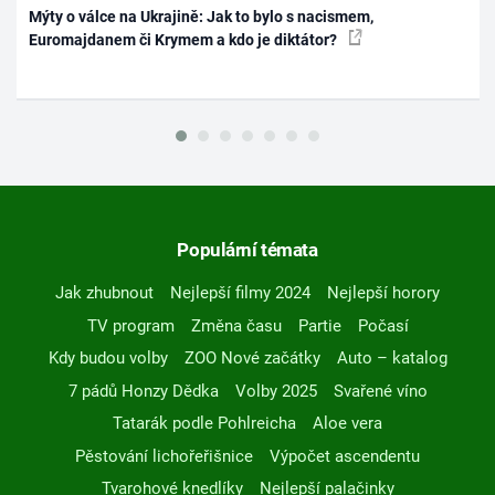
Mýty o válce na Ukrajině: Jak to bylo s nacismem,
Euromajdanem či Krymem a kdo je diktátor?
Populární témata
Jak zhubnout
Nejlepší filmy 2024
Nejlepší horory
TV program
Změna času
Partie
Počasí
Kdy budou volby
ZOO Nové začátky
Auto – katalog
7 pádů Honzy Dědka
Volby 2025
Svařené víno
Tatarák podle Pohlreicha
Aloe vera
Pěstování lichořeřišnice
Výpočet ascendentu
Tvarohové knedlíky
Nejlepší palačinky