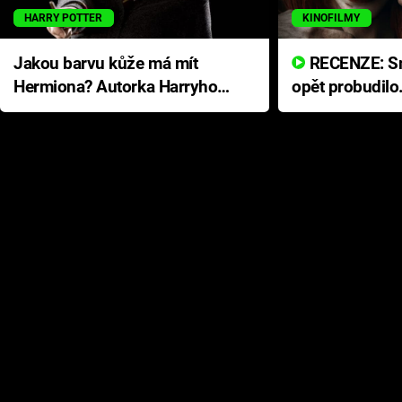
HARRY POTTER
KINOFILMY
Jakou barvu kůže má mít
RECENZE: Smrtelné zlo se
Hermiona? Autorka Harryho
opět probudilo
Pottera přišla s ráznou
přichází s neo
odpovědí
hororovou nab