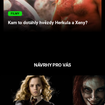
Cool Esport
FILMY
Pořady
Kam to dotáhly hvězdy Herkula a Xeny?
TV Program
Sledujte prima+
Přihlášení
NÁVRHY PRO VÁS
Sledujte nás