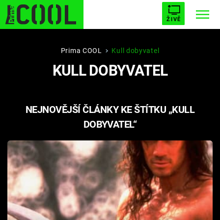
ŽIVĚ
STARHOUSE
BUFFY, PŘEMOŽITELKA UPÍRŮ
Trendy:
Prima COOL
Kull dobyvatel
KULL DOBYVATEL
ESCAPE
PLNEJ KOTEL
AVENGERS 5
NEJNOVĚJŠÍ ČLÁNKY KE ŠTÍTKU „KULL
DOBYVATEL“
Témata
Filmy
Seriály
Hry