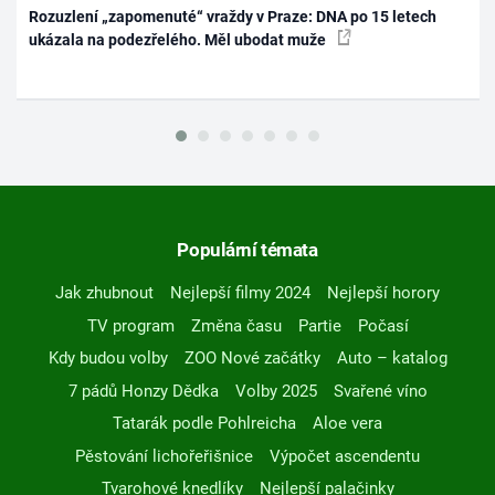
Rozuzlení „zapomenuté“ vraždy v Praze: DNA po 15 letech
ukázala na podezřelého. Měl ubodat muže
Populární témata
Jak zhubnout
Nejlepší filmy 2024
Nejlepší horory
TV program
Změna času
Partie
Počasí
Kdy budou volby
ZOO Nové začátky
Auto – katalog
7 pádů Honzy Dědka
Volby 2025
Svařené víno
Tatarák podle Pohlreicha
Aloe vera
Pěstování lichořeřišnice
Výpočet ascendentu
Tvarohové knedlíky
Nejlepší palačinky