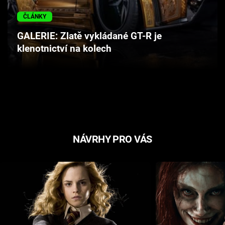
Cool Esport
ČLÁNKY
Pořady
GALERIE: Zlatě vykládané GT-R je
klenotnictví na kolech
TV Program
Sledujte prima+
Přihlášení
NÁVRHY PRO VÁS
Sledujte nás