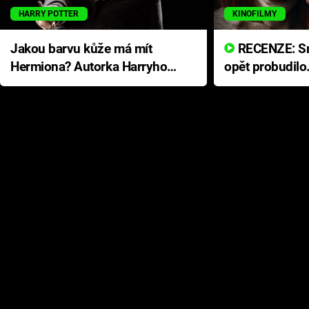
HARRY POTTER
KINOFILMY
Jakou barvu kůže má mít
RECENZE: Smrtelné zlo se
Hermiona? Autorka Harryho
opět probudilo
Pottera přišla s ráznou
přichází s neo
odpovědí
hororovou nab