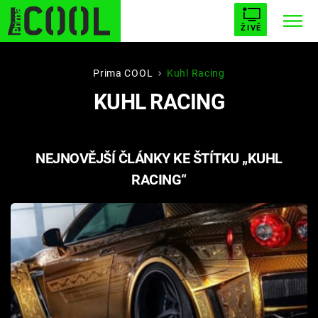
ŽIVĚ
STARHOUSE
BUFFY, PŘEMOŽITELKA UPÍRŮ
Trendy:
Prima COOL
Kuhl Racing
KUHL RACING
ESCAPE
PLNEJ KOTEL
AVENGERS 5
NEJNOVĚJŠÍ ČLÁNKY KE ŠTÍTKU „KUHL
RACING“
Témata
Filmy
Seriály
Hry