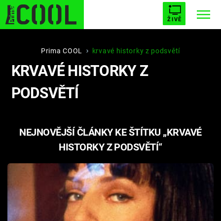
ŽIVĚ
STARHOUSE
BUFFY, PŘEMOŽITELKA UPÍRŮ
Trendy:
Prima COOL
krvavé historky z podsvětí
KRVAVÉ HISTORKY Z
ESCAPE
PLNEJ KOTEL
AVENGERS 5
PODSVĚTÍ
NEJNOVĚJŠÍ ČLÁNKY KE ŠTÍTKU „KRVAVÉ
Témata
HISTORKY Z PODSVĚTÍ“
Filmy
Seriály
Hry