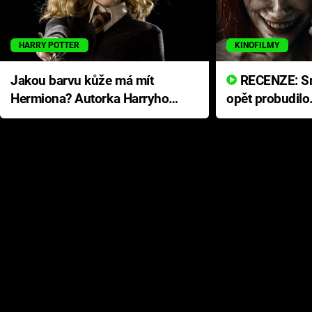
HARRY POTTER
KINOFILMY
Jakou barvu kůže má mít
RECENZE: Smrtelné zlo se
Hermiona? Autorka Harryho
opět probudilo
Pottera přišla s ráznou
přichází s neo
odpovědí
hororovou nab