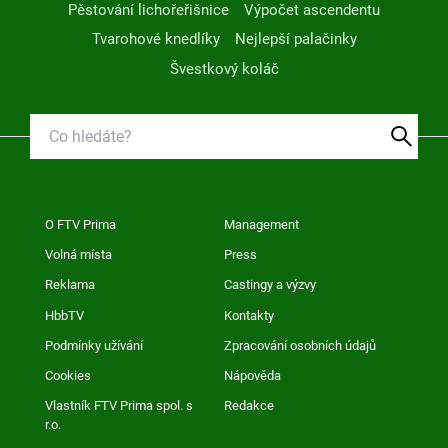
Pěstování lichořeřišnice
Výpočet ascendentu
Tvarohové knedlíky
Nejlepší palačinky
Švestkový koláč
O FTV Prima
Management
Volná místa
Press
Reklama
Castingy a výzvy
HbbTV
Kontakty
Podmínky užívání
Zpracování osobních údajů
Cookies
Nápověda
Vlastník FTV Prima spol. s
Redakce
r.o.