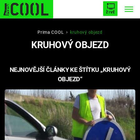
ŽIVĚ
STARHOUSE
BUFFY, PŘEMOŽITELKA UPÍRŮ
Trendy:
Prima COOL
kruhový objezd
KRUHOVÝ OBJEZD
ESCAPE
PLNEJ KOTEL
AVENGERS 5
NEJNOVĚJŠÍ ČLÁNKY KE ŠTÍTKU „KRUHOVÝ
OBJEZD“
Témata
Filmy
Seriály
Hry