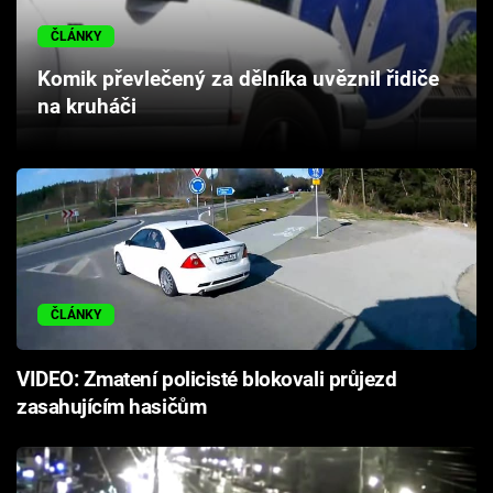
Cool Esport
ČLÁNKY
Pořady
Komik převlečený za dělníka uvěznil řidiče
na kruháči
TV Program
Sledujte prima+
Přihlášení
ČLÁNKY
Sledujte nás
VIDEO: Zmatení policisté blokovali průjezd
zasahujícím hasičům