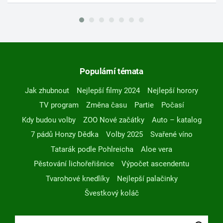
Populární témata
Jak zhubnout
Nejlepší filmy 2024
Nejlepší horory
TV program
Změna času
Partie
Počasí
Kdy budou volby
ZOO Nové začátky
Auto – katalog
7 pádů Honzy Dědka
Volby 2025
Svařené víno
Tatarák podle Pohlreicha
Aloe vera
Pěstování lichořeřišnice
Výpočet ascendentu
Tvarohové knedlíky
Nejlepší palačinky
Švestkový koláč