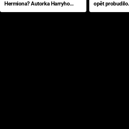
Hermiona? Autorka Harryho
opět probudilo
Pottera přišla s ráznou
přichází s neo
odpovědí
hororovou nab