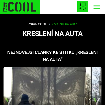
ŽIVĚ
STARHOUSE
BUFFY, PŘEMOŽITELKA UPÍRŮ
Trendy:
Prima COOL
kreslení na auta
KRESLENÍ NA AUTA
ESCAPE
PLNEJ KOTEL
AVENGERS 5
NEJNOVĚJŠÍ ČLÁNKY KE ŠTÍTKU „KRESLENÍ
NA AUTA“
Témata
Filmy
Seriály
Hry