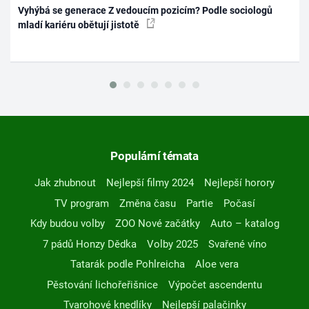
Vyhýbá se generace Z vedoucím pozicím? Podle sociologů
mladí kariéru obětují jistotě
Populární témata
Jak zhubnout
Nejlepší filmy 2024
Nejlepší horory
TV program
Změna času
Partie
Počasí
Kdy budou volby
ZOO Nové začátky
Auto – katalog
7 pádů Honzy Dědka
Volby 2025
Svařené víno
Tatarák podle Pohlreicha
Aloe vera
Pěstování lichořeřišnice
Výpočet ascendentu
Tvarohové knedlíky
Nejlepší palačinky