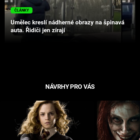
Cool Esport
ČLÁNKY
Pořady
Umělec kreslí nádherné obrazy na špinavá
auta. Řidiči jen zírají
TV Program
Sledujte prima+
Přihlášení
NÁVRHY PRO VÁS
Sledujte nás