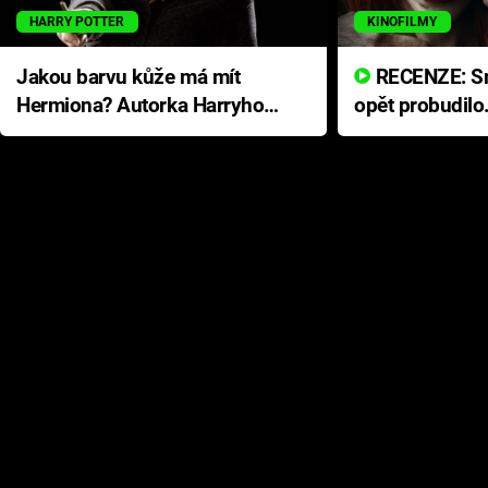
HARRY POTTER
KINOFILMY
Jakou barvu kůže má mít
RECENZE: Smrtelné zlo se
Hermiona? Autorka Harryho
opět probudilo
Pottera přišla s ráznou
přichází s neo
odpovědí
hororovou nab