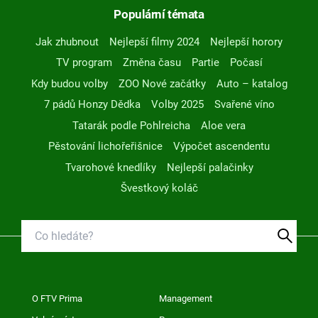
Populární témata
Jak zhubnout
Nejlepší filmy 2024
Nejlepší horory
TV program
Změna času
Partie
Počasí
Kdy budou volby
ZOO Nové začátky
Auto – katalog
7 pádů Honzy Dědka
Volby 2025
Svařené víno
Tatarák podle Pohlreicha
Aloe vera
Pěstování lichořeřišnice
Výpočet ascendentu
Tvarohové knedlíky
Nejlepší palačinky
Švestkový koláč
O FTV Prima
Management