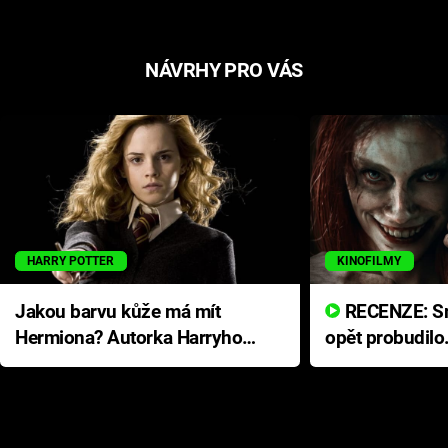
NÁVRHY PRO VÁS
HARRY POTTER
KINOFILMY
Jakou barvu kůže má mít
RECENZE: Smrtelné zlo se
Hermiona? Autorka Harryho
opět probudilo
Pottera přišla s ráznou
přichází s neo
odpovědí
hororovou nab