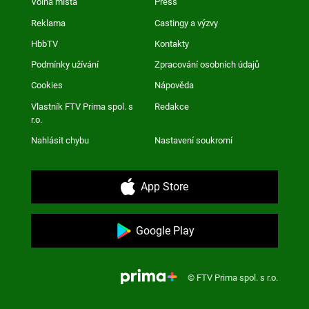
Volná místa
Press
Reklama
Castingy a výzvy
HbbTV
Kontakty
Podmínky užívání
Zpracování osobních údajů
Cookies
Nápověda
Vlastník FTV Prima spol. s
Redakce
r.o.
Nahlásit chybu
Nastavení soukromí
App Store
Google Play
© FTV Prima spol. s r.o.