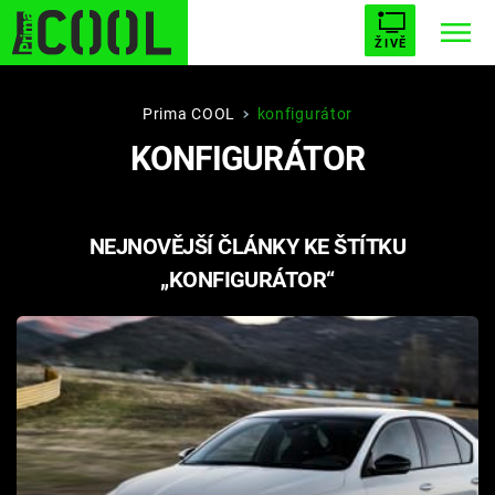
ŽIVĚ
STARHOUSE
BUFFY, PŘEMOŽITELKA UPÍRŮ
Trendy:
Prima COOL
konfigurátor
KONFIGURÁTOR
ESCAPE
PLNEJ KOTEL
AVENGERS 5
NEJNOVĚJŠÍ ČLÁNKY KE ŠTÍTKU
„KONFIGURÁTOR“
Témata
Filmy
Seriály
Hry