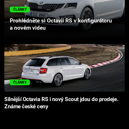
Cool Esport
ČLÁNKY
Pořady
Prohlédněte si Octavii RS v konfigurátoru
a novém videu
TV Program
Sledujte prima+
Přihlášení
ČLÁNKY
Sledujte nás
Silnější Octavia RS i nový Scout jdou do prodeje.
Známe české ceny