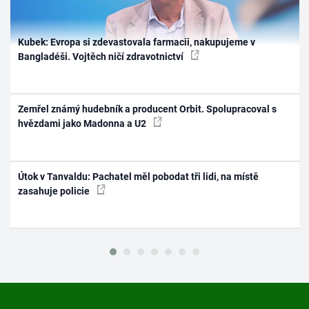
Kubek: Evropa si zdevastovala farmacii, nakupujeme v
Bangladéši. Vojtěch ničí zdravotnictví
Zemřel známý hudebník a producent Orbit. Spolupracoval s
hvězdami jako Madonna a U2
Útok v Tanvaldu: Pachatel měl pobodat tři lidi, na místě
zasahuje policie