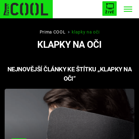
ŽIVĚ
STARHOUSE
BUFFY, PŘEMOŽITELKA UPÍRŮ
Trendy:
Prima COOL
klapky na oči
KLAPKY NA OČI
ESCAPE
PLNEJ KOTEL
AVENGERS 5
NEJNOVĚJŠÍ ČLÁNKY KE ŠTÍTKU „KLAPKY NA
OČI“
Témata
Filmy
Seriály
Hry