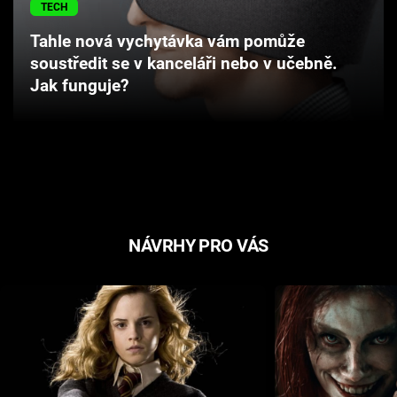
TECH
Cool Esport
Tahle nová vychytávka vám pomůže
Pořady
soustředit se v kanceláři nebo v učebně.
Jak funguje?
TV Program
Sledujte prima+
Přihlášení
NÁVRHY PRO VÁS
Sledujte nás