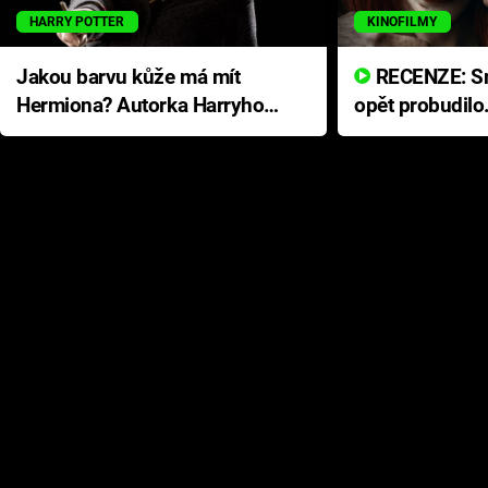
HARRY POTTER
KINOFILMY
Jakou barvu kůže má mít
RECENZE: Smrtelné zlo se
Hermiona? Autorka Harryho
opět probudilo
Pottera přišla s ráznou
přichází s neo
odpovědí
hororovou nab