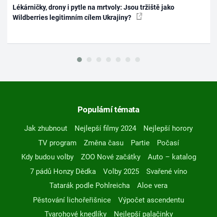
Lékárničky, drony i pytle na mrtvoly: Jsou tržiště jako
Wildberries legitimním cílem Ukrajiny?
Populární témata
Jak zhubnout
Nejlepší filmy 2024
Nejlepší horory
TV program
Změna času
Partie
Počasí
Kdy budou volby
ZOO Nové začátky
Auto – katalog
7 pádů Honzy Dědka
Volby 2025
Svařené víno
Tatarák podle Pohlreicha
Aloe vera
Pěstování lichořeřišnice
Výpočet ascendentu
Tvarohové knedlíky
Nejlepší palačinky