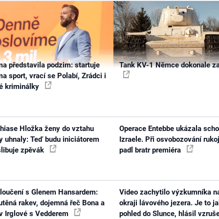
ma představila podzim: startuje
Tank KV-1 Němce dokonale za
a sport, vrací se Polabí, Zrádci i
é kriminálky
hiase Hložka ženy do vztahu
Operace Entebbe ukázala scho
y uhnaly: Teď budu iniciátorem
Izraele. Při osvobozování ruko
 slibuje zpěvák
padl bratr premiéra
loučení s Glenem Hansardem:
Video zachytilo výzkumníka n
utěná rakev, dojemná řeč Bona a
okraji lávového jezera. Je to j
v Irglové s Vedderem
pohled do Slunce, hlásil vzruš