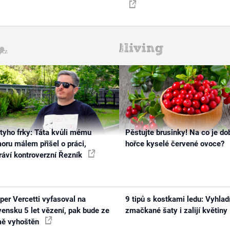
tyho frky: Táta kvůli mému
Pěstujte brusinky! Na co je do
oru málem přišel o práci,
hořce kyselé červené ovoce?
ráví kontroverzní Řezník
per Vercetti vyfasoval na
9 tipů s kostkami ledu: Vyhlad
vensku 5 let vězení, pak bude ze
zmačkané šaty i zalijí květiny
ě vyhoštěn