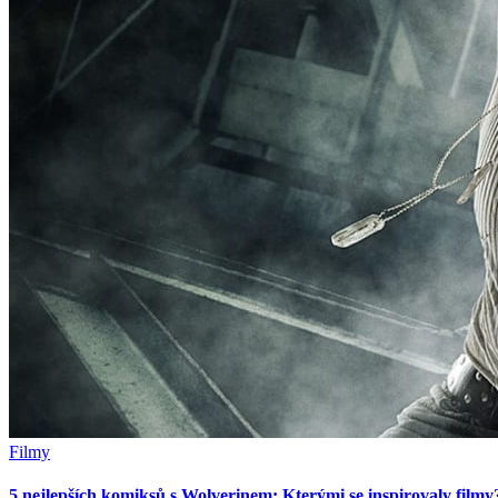
Filmy
5 nejlepších komiksů s Wolverinem: Kterými se inspirovaly filmy