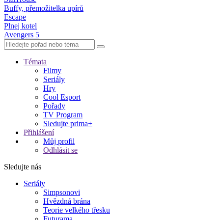
Buffy, přemožitelka upírů
Escape
Plnej kotel
Avengers 5
Témata
Filmy
Seriály
Hry
Cool Esport
Pořady
TV Program
Sledujte prima+
Přihlášení
Můj profil
Odhlásit se
Sledujte nás
Seriály
Simpsonovi
Hvězdná brána
Teorie velkého třesku
Futurama