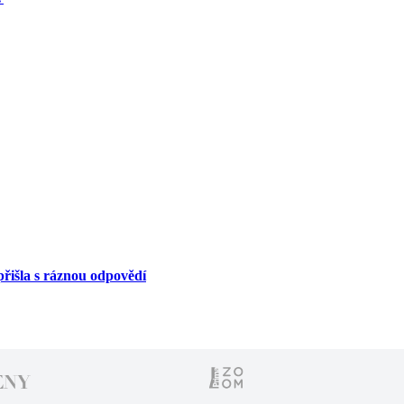
řišla s ráznou odpovědí