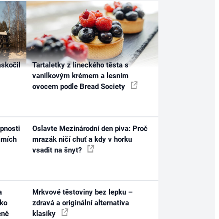
skočil
Tartaletky z lineckého těsta s
vanilkovým krémem a lesním
ovocem podle Bread Society
pnosti
Oslavte Mezinárodní den piva: Proč
jmích
mrazák ničí chuť a kdy v horku
vsadit na šnyt?
a
Mrkvové těstoviny bez lepku –
ako
zdravá a originální alternativa
eně
klasiky