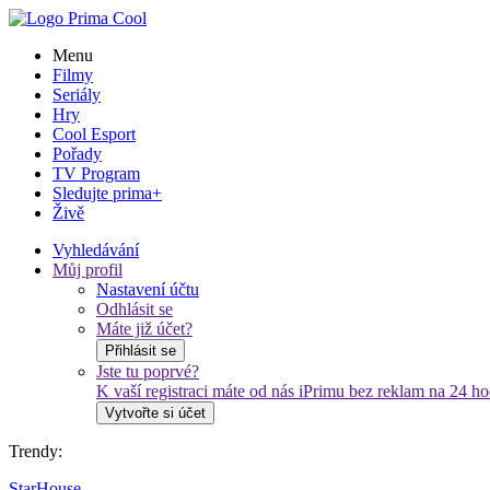
Menu
Filmy
Seriály
Hry
Cool Esport
Pořady
TV Program
Sledujte prima+
Živě
Vyhledávání
Můj profil
Nastavení účtu
Odhlásit se
Máte již účet?
Přihlásit se
Jste tu poprvé?
K vaší registraci máte od nás iPrimu bez reklam na 24 h
Vytvořte si účet
Trendy:
StarHouse