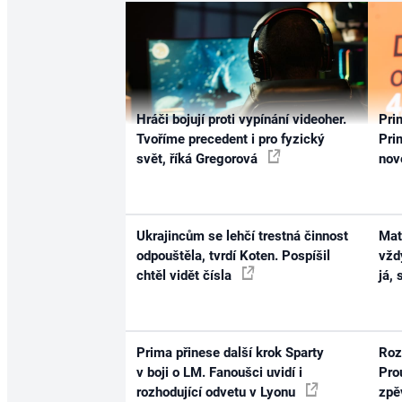
Hráči bojují proti vypínání videoher.
Pri
Tvoříme precedent i pro fyzický
Prim
svět, říká Gregorová
nov
Ukrajincům se lehčí trestná činnost
Mat
odpouštěla, tvrdí Koten. Pospíšil
vžd
chtěl vidět čísla
já,
Prima přinese další krok Sparty
Roz
v boji o LM. Fanoušci uvidí i
Pro
rozhodující odvetu v Lyonu
zpě