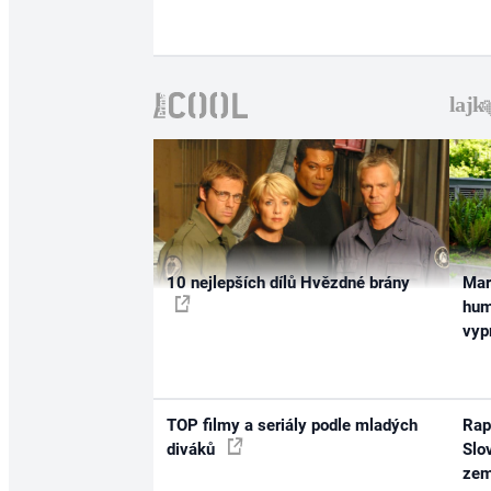
10 nejlepších dílů Hvězdné brány
Mar
hum
vyp
TOP filmy a seriály podle mladých
Rap
diváků
Slo
zem