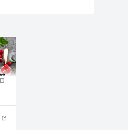
bré
í