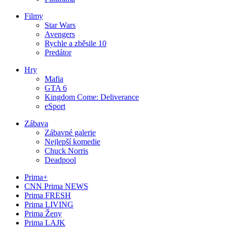
Filmy
Star Wars
Avengers
Rychle a zběsile 10
Predátor
Hry
Mafia
GTA 6
Kingdom Come: Deliverance
eSport
Zábava
Zábavné galerie
Nejlepší komedie
Chuck Norris
Deadpool
Prima+
CNN Prima NEWS
Prima FRESH
Prima LIVING
Prima Ženy
Prima LAJK