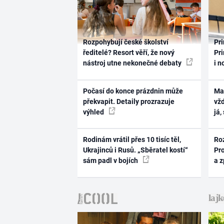
Rozpohybují české školství
Pri
ředitelé? Resort věří, že nový
Pri
nástroj utne nekonečné debaty
i n
Počasí do konce prázdnin může
Ma
překvapit. Detaily prozrazuje
vž
výhled
já,
Rodinám vrátil přes 10 tisíc těl,
Ro
Ukrajinců i Rusů. „Sběratel kostí“
Pr
sám padl v bojích
a 