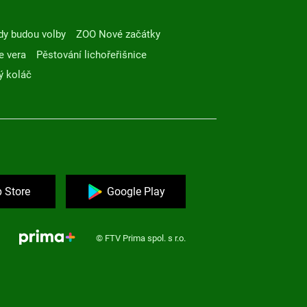
dy budou volby
ZOO Nové začátky
e vera
Pěstování lichořeřišnice
ý koláč
 Store
Google Play
© FTV Prima spol. s r.o.