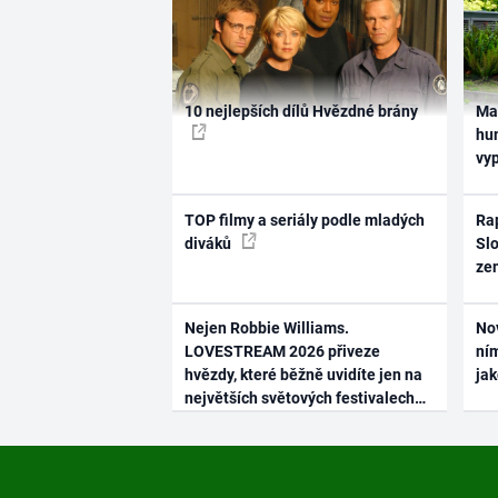
10 nejlepších dílů Hvězdné brány
Ma
hum
vy
TOP filmy a seriály podle mladých
Rap
diváků
Slo
ze
Nejen Robbie Williams.
No
LOVESTREAM 2026 přiveze
ním
hvězdy, které běžně uvidíte jen na
ja
největších světových festivalech