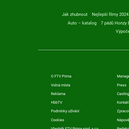
Jak zhubnout
Nejlepší filmy 2024
Auto – katalog
7 pádů Honzy 
Výpoče
O FTV Prima
Manag
Volná místa
Press
Reklama
Casting
HbbTV
Kontak
Podmínky užívání
Zpraco
Cookies
Nápov
Vlastník FTV Prima spol. s r.o.
Redak