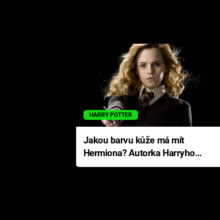
HARRY POTTER
Jakou barvu kůže má mít
Hermiona? Autorka Harryho
Pottera přišla s ráznou
odpovědí