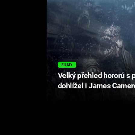
FILMY
Velký přehled hororů s 
dohlížel i James Camer