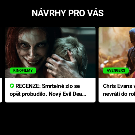
NÁVRHY PRO VÁS
KINOFILMY
AVENGERS
RECENZE: Smrtelné zlo se
Chris Evans v
opět probudilo. Nový Evil Dead
nevrátí do ro
přichází s neodolatelnou
Ameriky
hororovou nabídkou