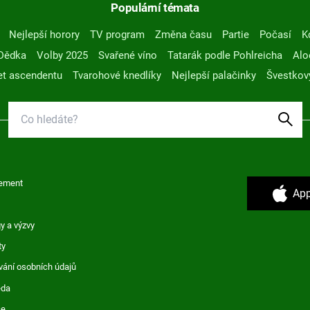
Populární témata
Nejlepší horory
TV program
Změna času
Partie
Počasí
K
Dědka
Volby 2025
Svařené víno
Tatarák podle Pohlreicha
Alo
t ascendentu
Tvarohové knedlíky
Nejlepší palačinky
Švestkov
ement
App
y a výzvy
ty
vání osobních údajů
ěda
ce