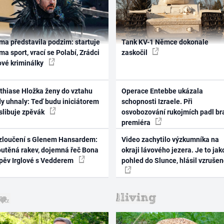
ma představila podzim: startuje
Tank KV-1 Němce dokonale
ma sport, vrací se Polabí, Zrádci
zaskočil
ové kriminálky
thiase Hložka ženy do vztahu
Operace Entebbe ukázala
dy uhnaly: Teď budu iniciátorem
schopnosti Izraele. Při
 slibuje zpěvák
osvobozování rukojmích padl br
premiéra
zloučení s Glenem Hansardem:
Video zachytilo výzkumníka na
outěná rakev, dojemná řeč Bona
okraji lávového jezera. Je to jak
zpěv Irglové s Vedderem
pohled do Slunce, hlásil vzruše