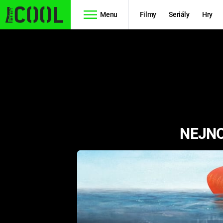
Menu
Filmy
Seriály
Hry
Seriály
Filmy
SIMPSONOVI
STAR WARS
HVĚZDNÁ
AVENGERS
BRÁNA
NEJNO
RYCHLE A
TEORIE
ZBĚSILE 10
VELKÉHO
PREDÁTOR
TŘESKU
FUTURAMA