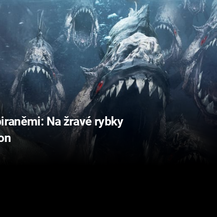
piraněmi: Na žravé rybky
on