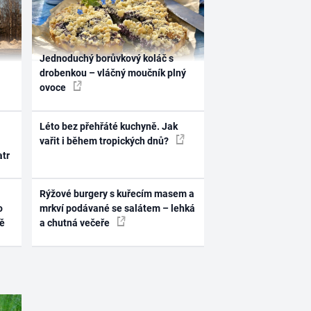
Jednoduchý borůvkový koláč s
drobenkou – vláčný moučník plný
ovoce
Léto bez přehřáté kuchyně. Jak
vařit i během tropických dnů?
atr
Rýžové burgery s kuřecím masem a
o
mrkví podávané se salátem – lehká
ně
a chutná večeře