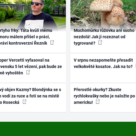
rtyho frky: Táta kvůli mému
Muchomůrku růžovku ani sucho
oru málem přišel o práci,
nezdolá! Jak ji rozeznat od
práví kontroverzní Řezník
tygrované?
per Vercetti vyfasoval na
V srpnu nezapomeňte přesadit
vensku 5 let vězení, pak bude ze
velkokvěté kosatce. Jak na to?
mě vyhoštěn
vý objev Kazmy? Blondýnka se s
Přerostlé okurky? Zkuste
 vodí za ruce a fotí se na místě
rychlokvašky nebo je naložte po
ko Rosecká
americku!