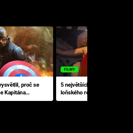
FILMY
ysvětlil, proč se
5 největších propadáků
le Kapitána
loňského roku: Disney na
jediné katastrofě prodělal 200
milionů dolarů