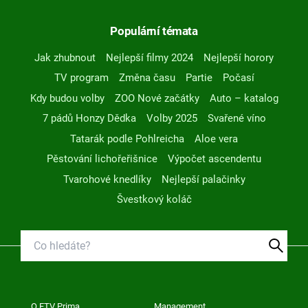
Populární témata
Jak zhubnout
Nejlepší filmy 2024
Nejlepší horory
TV program
Změna času
Partie
Počasí
Kdy budou volby
ZOO Nové začátky
Auto – katalog
7 pádů Honzy Dědka
Volby 2025
Svařené víno
Tatarák podle Pohlreicha
Aloe vera
Pěstování lichořeřišnice
Výpočet ascendentu
Tvarohové knedlíky
Nejlepší palačinky
Švestkový koláč
O FTV Prima
Management