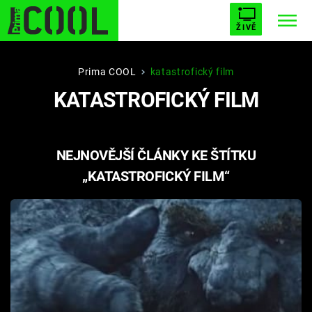
ŽIVĚ
STARHOUSE
BUFFY, PŘEMOŽITELKA UPÍRŮ
Trendy:
Prima COOL
katastrofický film
KATASTROFICKÝ FILM
ESCAPE
PLNEJ KOTEL
AVENGERS 5
NEJNOVĚJŠÍ ČLÁNKY KE ŠTÍTKU
„KATASTROFICKÝ FILM“
Témata
Filmy
Seriály
Hry