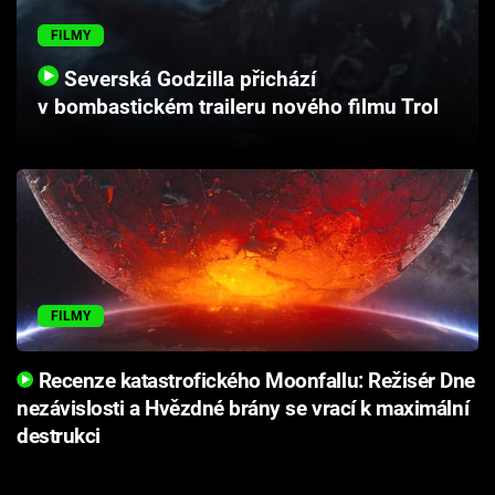
Cool Esport
FILMY
Pořady
Severská Godzilla přichází
v bombastickém traileru nového filmu Trol
TV Program
Sledujte prima+
Přihlášení
FILMY
Sledujte nás
Recenze katastrofického Moonfallu: Režisér Dne
nezávislosti a Hvězdné brány se vrací k maximální
destrukci