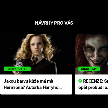
NÁVRHY PRO VÁS
HARRY POTTER
KINOFILMY
Jakou barvu kůže má mít
RECENZE: Smrtelné zlo se
Hermiona? Autorka Harryho
opět probudilo
Pottera přišla s ráznou
přichází s neo
odpovědí
hororovou nab