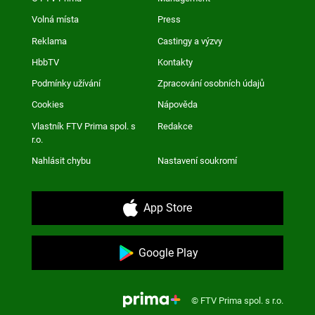
Volná místa
Press
Reklama
Castingy a výzvy
HbbTV
Kontakty
Podmínky užívání
Zpracování osobních údajů
Cookies
Nápověda
Vlastník FTV Prima spol. s
Redakce
r.o.
Nahlásit chybu
Nastavení soukromí
App Store
Google Play
© FTV Prima spol. s r.o.