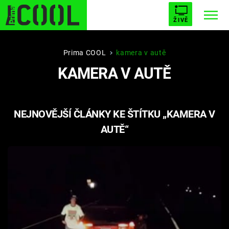
ŽIVĚ
STARHOUSE
BUFFY, PŘEMOŽITELKA UPÍRŮ
Trendy:
Prima COOL
kamera v autě
KAMERA V AUTĚ
ESCAPE
PLNEJ KOTEL
AVENGERS 5
NEJNOVĚJŠÍ ČLÁNKY KE ŠTÍTKU „KAMERA V
AUTĚ“
Témata
Filmy
Seriály
Hry