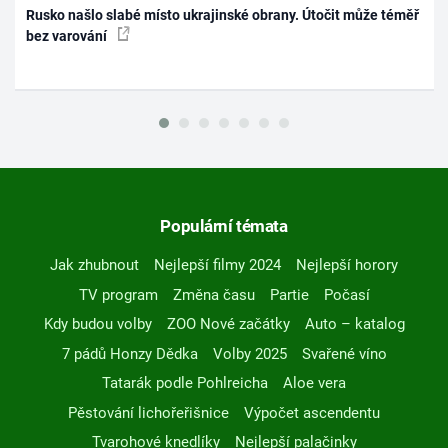
Rusko našlo slabé místo ukrajinské obrany. Útočit může téměř
bez varování
Populární témata
Jak zhubnout
Nejlepší filmy 2024
Nejlepší horory
TV program
Změna času
Partie
Počasí
Kdy budou volby
ZOO Nové začátky
Auto – katalog
7 pádů Honzy Dědka
Volby 2025
Svařené víno
Tatarák podle Pohlreicha
Aloe vera
Pěstování lichořeřišnice
Výpočet ascendentu
Tvarohové knedlíky
Nejlepší palačinky