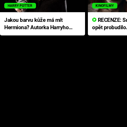
HARRY POTTER
KINOFILMY
Jakou barvu kůže má mít
RECENZE: Smrtelné zlo se
Hermiona? Autorka Harryho
opět probudilo
Pottera přišla s ráznou
přichází s neo
odpovědí
hororovou nab