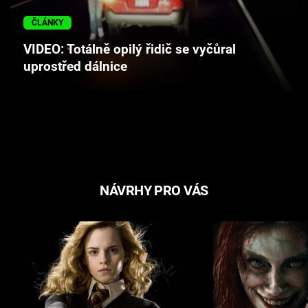
Cool Esport
ČLÁNKY
Pořady
VIDEO: Totálně opilý řidič se vyčůral
uprostřed dálnice
TV Program
Sledujte prima+
Přihlášení
NÁVRHY PRO VÁS
Sledujte nás