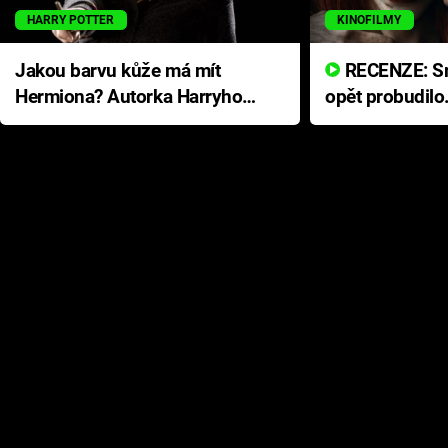
HARRY POTTER
KINOFILMY
Jakou barvu kůže má mít
RECENZE: Smrtelné zlo se
Hermiona? Autorka Harryho
opět probudilo
Pottera přišla s ráznou
přichází s neo
odpovědí
hororovou nab