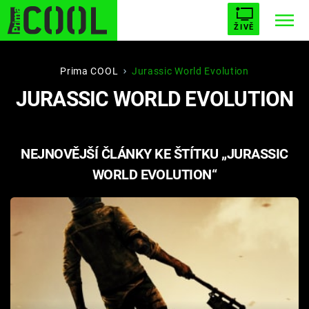
ŽIVĚ
STARHOUSE
BUFFY, PŘEMOŽITELKA UPÍRŮ
Trendy:
Prima COOL
Jurassic World Evolution
JURASSIC WORLD EVOLUTION
ESCAPE
PLNEJ KOTEL
AVENGERS 5
NEJNOVĚJŠÍ ČLÁNKY KE ŠTÍTKU „JURASSIC
WORLD EVOLUTION“
Témata
Filmy
Seriály
Hry