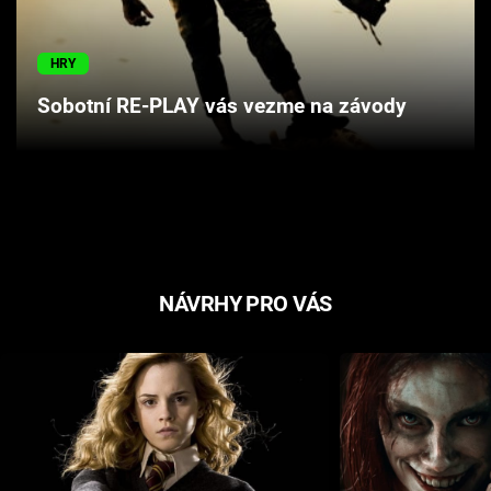
Cool Esport
HRY
Pořady
Sobotní RE-PLAY vás vezme na závody
TV Program
Sledujte prima+
Přihlášení
NÁVRHY PRO VÁS
Sledujte nás