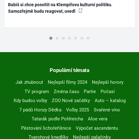
Babiš si chce posvítit na Klempířovu kulturní politiku.
Samozřejmě budu reagovat, uvedl
Populární témata
Jak zhubnout
Nejlepší filmy 2024
Nejlepší horory
TV program
Změna času
Partie
Počasí
Kdy budou volby
ZOO Nové začátky
Auto – katalog
7 pádů Honzy Dědka
Volby 2025
Svařené víno
Tatarák podle Pohlreicha
Aloe vera
Pěstování lichořeřišnice
Výpočet ascendentu
Tvarohové knedlíky
Nejlepší palačinky