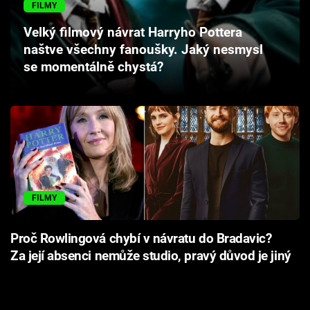
FILMY
Cool Esport
Velký filmový návrat Harryho Pottera
Pořady
naštve všechny fanoušky. Jaký nesmysl
se momentálně chystá?
TV Program
Sledujte prima+
Přihlášení
FILMY
Sledujte nás
Proč Rowlingová chybí v návratu do Bradavic?
Za její absenci nemůže studio, pravý důvod je jiný