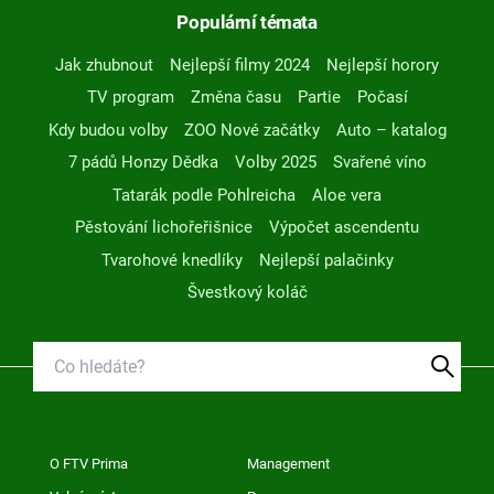
Populární témata
Jak zhubnout
Nejlepší filmy 2024
Nejlepší horory
TV program
Změna času
Partie
Počasí
Kdy budou volby
ZOO Nové začátky
Auto – katalog
7 pádů Honzy Dědka
Volby 2025
Svařené víno
Tatarák podle Pohlreicha
Aloe vera
Pěstování lichořeřišnice
Výpočet ascendentu
Tvarohové knedlíky
Nejlepší palačinky
Švestkový koláč
O FTV Prima
Management