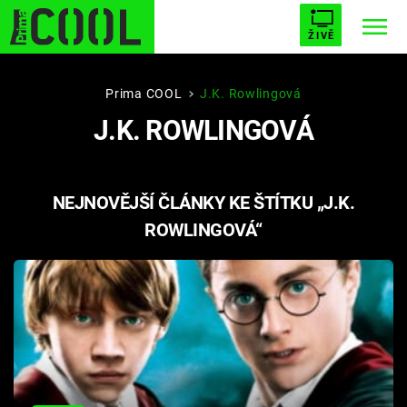
ŽIVĚ
STARHOUSE
BUFFY, PŘEMOŽITELKA UPÍRŮ
Trendy:
Prima COOL
J.K. Rowlingová
J.K. ROWLINGOVÁ
ESCAPE
PLNEJ KOTEL
AVENGERS 5
NEJNOVĚJŠÍ ČLÁNKY KE ŠTÍTKU „J.K.
ROWLINGOVÁ“
Témata
Filmy
Seriály
Hry