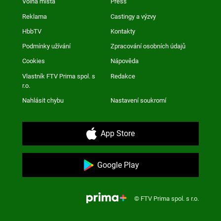
Volná místa
Press
Reklama
Castingy a výzvy
HbbTV
Kontakty
Podmínky užívání
Zpracování osobních údajů
Cookies
Nápověda
Vlastník FTV Prima spol. s
Redakce
r.o.
Nahlásit chybu
Nastavení soukromí
App Store
Google Play
© FTV Prima spol. s r.o.