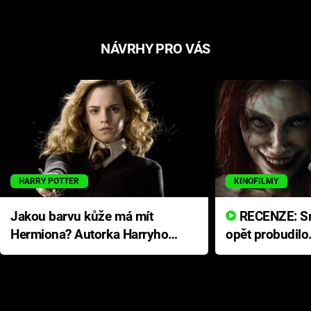
NÁVRHY PRO VÁS
HARRY POTTER
KINOFILMY
Jakou barvu kůže má mít
RECENZE: Smrtelné zlo se
Hermiona? Autorka Harryho
opět probudilo
Pottera přišla s ráznou
přichází s neo
odpovědí
hororovou nab