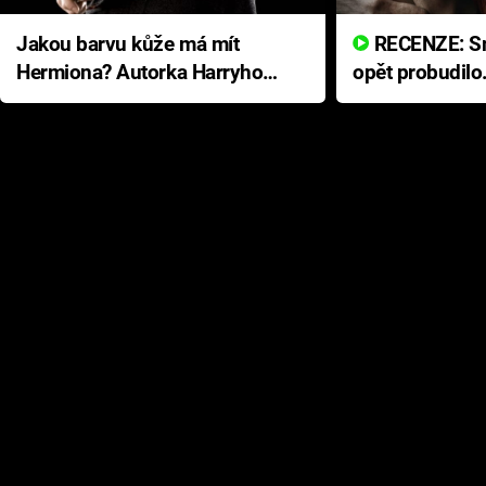
Jakou barvu kůže má mít
RECENZE: Smrtelné zlo se
Hermiona? Autorka Harryho
opět probudilo
Pottera přišla s ráznou
přichází s neo
odpovědí
hororovou nab