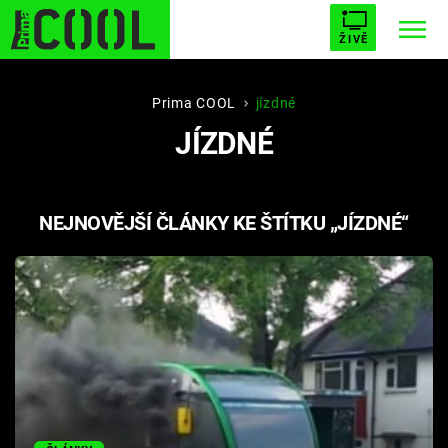
ŽIVĚ
STARHOUSE
BUFFY, PŘEMOŽITELKA UPÍRŮ
Trendy:
Prima COOL
jízdné
JÍZDNÉ
ESCAPE
PLNEJ KOTEL
AVENGERS 5
NEJNOVĚJŠÍ ČLÁNKY KE ŠTÍTKU „JÍZDNÉ“
Témata
Filmy
Seriály
Hry