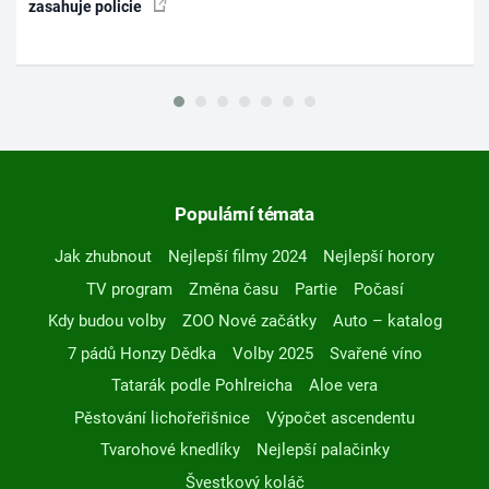
zasahuje policie
Populární témata
Jak zhubnout
Nejlepší filmy 2024
Nejlepší horory
TV program
Změna času
Partie
Počasí
Kdy budou volby
ZOO Nové začátky
Auto – katalog
7 pádů Honzy Dědka
Volby 2025
Svařené víno
Tatarák podle Pohlreicha
Aloe vera
Pěstování lichořeřišnice
Výpočet ascendentu
Tvarohové knedlíky
Nejlepší palačinky
Švestkový koláč