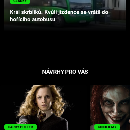
ČLÁNKY
Cool Esport
Král skrblíků. Kvůli jízdence se vrátil do
hořícího autobusu
Pořady
TV Program
Sledujte prima+
Přihlášení
NÁVRHY PRO VÁS
Sledujte nás
HARRY POTTER
KINOFILMY