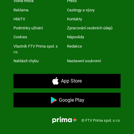
Volná místa
Press
Reklama
Castingy a výzvy
HbbTV
Kontakty
Podmínky užívání
Zpracování osobních údajů
Cookies
Nápověda
Vlastník FTV Prima spol. s
Redakce
r.o.
Nahlásit chybu
Nastavení soukromí
App Store
Google Play
© FTV Prima spol. s r.o.