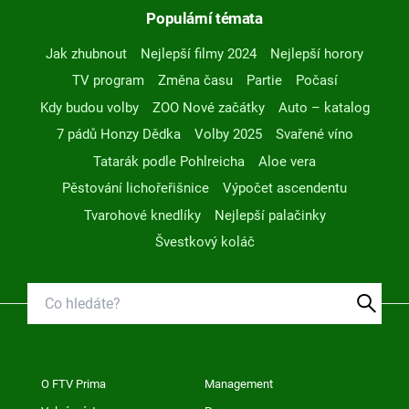
Populární témata
Jak zhubnout
Nejlepší filmy 2024
Nejlepší horory
TV program
Změna času
Partie
Počasí
Kdy budou volby
ZOO Nové začátky
Auto – katalog
7 pádů Honzy Dědka
Volby 2025
Svařené víno
Tatarák podle Pohlreicha
Aloe vera
Pěstování lichořeřišnice
Výpočet ascendentu
Tvarohové knedlíky
Nejlepší palačinky
Švestkový koláč
O FTV Prima
Management