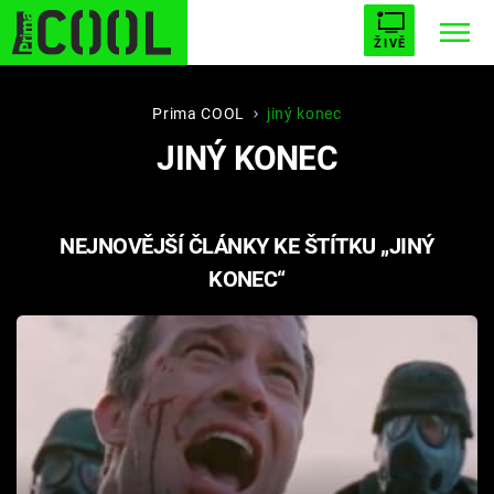
ŽIVĚ
STARHOUSE
BUFFY, PŘEMOŽITELKA UPÍRŮ
Trendy:
Prima COOL
jiný konec
JINÝ KONEC
ESCAPE
PLNEJ KOTEL
AVENGERS 5
NEJNOVĚJŠÍ ČLÁNKY KE ŠTÍTKU „JINÝ
KONEC“
Témata
Filmy
Seriály
Hry