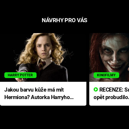
NÁVRHY PRO VÁS
HARRY POTTER
KINOFILMY
Jakou barvu kůže má mít
RECENZE: Smrtelné zlo se
Hermiona? Autorka Harryho
opět probudilo
Pottera přišla s ráznou
přichází s neo
odpovědí
hororovou nab