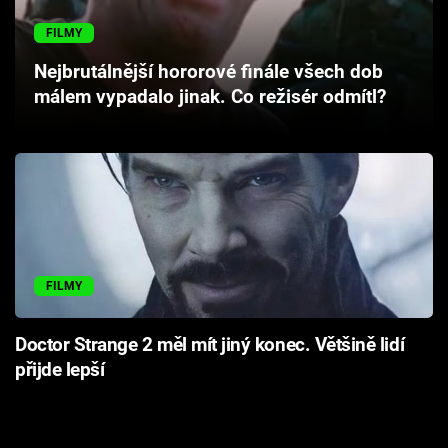
Cool Esport
FILMY
Pořady
Nejbrutálnější hororové finále všech dob
málem vypadalo jinak. Co režisér odmítl?
TV Program
Sledujte prima+
Přihlášení
FILMY
Sledujte nás
Doctor Strange 2 měl mít jiný konec. Většině lidí
přijde lepší