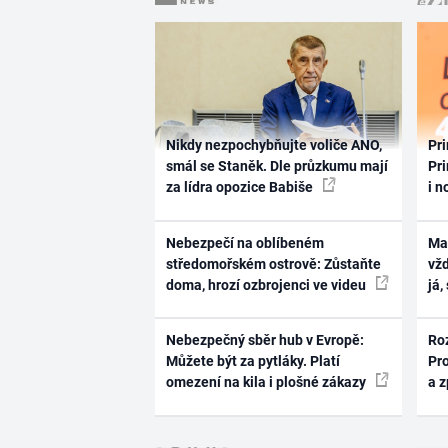
Nikdy nezpochybňujte voliče ANO,
Pri
smál se Staněk. Dle průzkumu mají
Pri
za lídra opozice Babiše
i n
Nebezpečí na oblíbeném
Ma
středomořském ostrově: Zůstaňte
vž
doma, hrozí ozbrojenci ve videu
já,
Nebezpečný sběr hub v Evropě:
Ro
Můžete být za pytláky. Platí
Pr
omezení na kila i plošné zákazy
a 