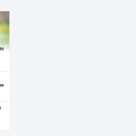
h!
se
é