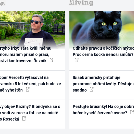
rtyho frky: Táta kvůli mému
Odhalte pravdu o kočičích mýtec
oru málem přišel o práci,
Proč černá kočka nenosí smůlu?
práví kontroverzní Řezník
per Vercetti vyfasoval na
Ibišek americký přitahuje
vensku 5 let vězení, pak bude ze
pozornost obřími květy. Pěstuje 
mě vyhoštěn
snadno
vý objev Kazmy? Blondýnka se s
Pěstujte brusinky! Na co je dobr
 vodí za ruce a fotí se na místě
hořce kyselé červené ovoce?
ko Rosecká