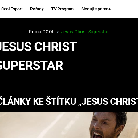
Cool Esport
Pořady
TV Program
Sledujte prima+
Prima COOL
Jesus Christ Superstar
Hry
Zábava
JESUS CHRIST
MAFIA
ZÁBAVN
SUPERSTAR
GALERI
GTA 6
NEJLEP
KINGDOM
KOMEDI
COME:
ČLÁNKY KE ŠTÍTKU „JESUS CHRIS
DELIVERANCE
CHUCK
NORRIS
ESPORT
DEADP