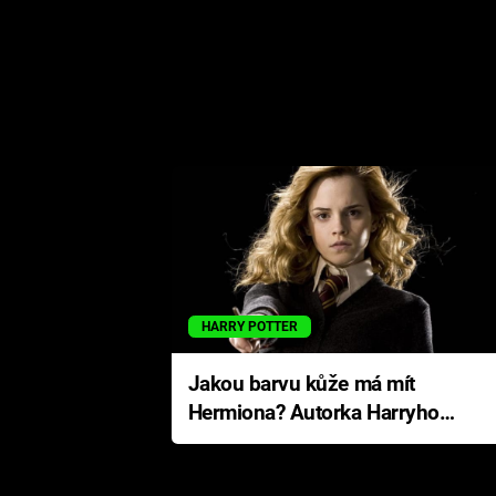
HARRY POTTER
Jakou barvu kůže má mít
Hermiona? Autorka Harryho
Pottera přišla s ráznou
odpovědí