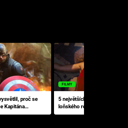
FILMY
ysvětlil, proč se
5 největších propadáků
le Kapitána
loňského roku: Disney na
jediné katastrofě prodělal 200
milionů dolarů