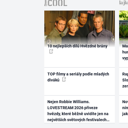
10 nejlepších dílů Hvězdné brány
Ma
hum
vy
TOP filmy a seriály podle mladých
Rap
diváků
Slo
ze
Nejen Robbie Williams.
No
LOVESTREAM 2026 přiveze
ním
hvězdy, které běžně uvidíte jen na
ja
největších světových festivalech