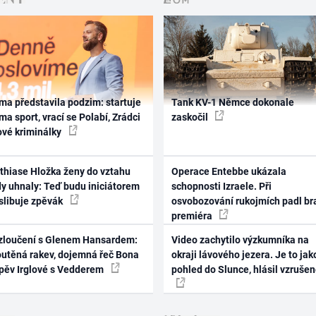
ma představila podzim: startuje
Tank KV-1 Němce dokonale
ma sport, vrací se Polabí, Zrádci
zaskočil
ové kriminálky
thiase Hložka ženy do vztahu
Operace Entebbe ukázala
dy uhnaly: Teď budu iniciátorem
schopnosti Izraele. Při
 slibuje zpěvák
osvobozování rukojmích padl br
premiéra
zloučení s Glenem Hansardem:
Video zachytilo výzkumníka na
outěná rakev, dojemná řeč Bona
okraji lávového jezera. Je to jak
zpěv Irglové s Vedderem
pohled do Slunce, hlásil vzruše