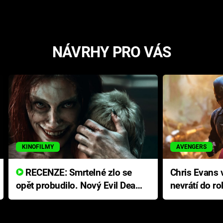
NÁVRHY PRO VÁS
KINOFILMY
AVENGERS
RECENZE: Smrtelné zlo se
Chris Evans v
opět probudilo. Nový Evil Dead
nevrátí do ro
přichází s neodolatelnou
Ameriky
hororovou nabídkou