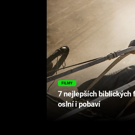
FILMY
7 nejlepších biblických 
oslní i pobaví