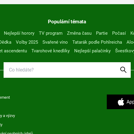
Populární témata
Nejlepší horory
TV program
Změna času
Partie
Počasí
K
Dědka
Volby 2025
Svařené víno
Tatarák podle Pohlreicha
Alo
t ascendentu
Tvarohové knedlíky
Nejlepší palačinky
Švestkov
ement
App
y a výzvy
ty
vání osobních údajů