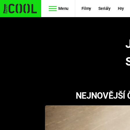
Menu
Filmy
Seriály
Hry
Seriály
Filmy
SIMPSONOVI
STAR WARS
HVĚZDNÁ
AVENGERS
BRÁNA
RYCHLE A
TEORIE
ZBĚSILE 10
NEJNOVĚJŠÍ 
VELKÉHO
PREDÁTOR
TŘESKU
FUTURAMA