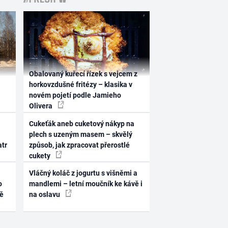
Obalovaný kuřecí řízek s vejcem z
horkovzdušné fritézy – klasika v
novém pojetí podle Jamieho
Olivera
Cukeťák aneb cuketový nákyp na
plech s uzeným masem – skvělý
atr
způsob, jak zpracovat přerostlé
cukety
Vláčný koláč z jogurtu s višněmi a
o
mandlemi – letní moučník ke kávě i
ně
na oslavu