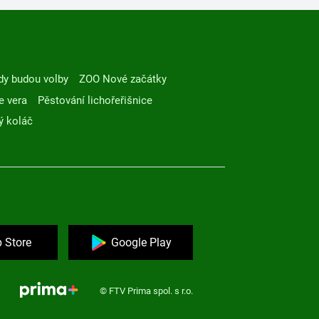
dy budou volby
ZOO Nové začátky
e vera
Pěstování lichořeřišnice
ý koláč
 Store
Google Play
© FTV Prima spol. s r.o.