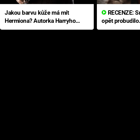
Jakou barvu kůže má mít
RECENZE: Smrtelné zlo se
Hermiona? Autorka Harryho
opět probudilo
Pottera přišla s ráznou
přichází s neo
odpovědí
hororovou nab