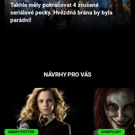
Takhle měly pokračovat 4 zrušené
Cool Esport
seriálové pecky. Hvězdná brána by byla
parádní!
Pořady
TV Program
Sledujte prima+
Přihlášení
NÁVRHY PRO VÁS
Sledujte nás
HARRY POTTER
KINOFILMY