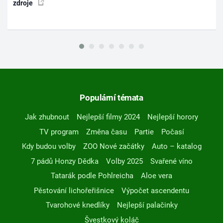
zdroje
Populární témata
Jak zhubnout
Nejlepší filmy 2024
Nejlepší horory
TV program
Změna času
Partie
Počasí
Kdy budou volby
ZOO Nové začátky
Auto – katalog
7 pádů Honzy Dědka
Volby 2025
Svařené víno
Tatarák podle Pohlreicha
Aloe vera
Pěstování lichořeřišnice
Výpočet ascendentu
Tvarohové knedlíky
Nejlepší palačinky
Švestkový koláč