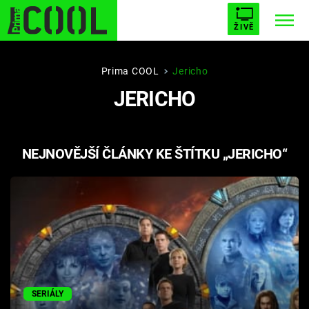
ŽIVĚ
STARHOUSE
BUFFY, PŘEMOŽITELKA UPÍRŮ
Trendy:
Prima COOL
Jericho
JERICHO
ESCAPE
PLNEJ KOTEL
AVENGERS 5
NEJNOVĚJŠÍ ČLÁNKY KE ŠTÍTKU „JERICHO“
Témata
Filmy
Seriály
Hry
SERIÁLY