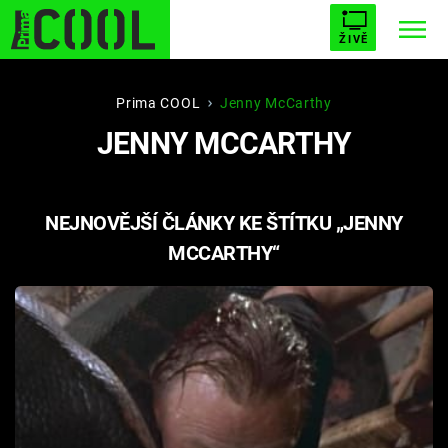
ŽIVĚ
STARHOUSE
BUFFY, PŘEMOŽITELKA UPÍRŮ
Trendy:
Prima COOL
Jenny McCarthy
JENNY MCCARTHY
ESCAPE
PLNEJ KOTEL
AVENGERS 5
NEJNOVĚJŠÍ ČLÁNKY KE ŠTÍTKU „JENNY
MCCARTHY“
Témata
Filmy
Seriály
Hry