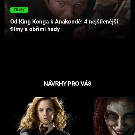
Cool Esport
FILMY
Pořady
Od King Konga k Anakondě: 4 nejšílenější
filmy s obřími hady
TV Program
Sledujte prima+
Přihlášení
NÁVRHY PRO VÁS
Sledujte nás