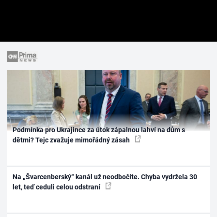
Podmínka pro Ukrajince za útok zápalnou lahví na dům s
dětmi? Tejc zvažuje mimořádný zásah
Na „Švarcenberský“ kanál už neodbočíte. Chyba vydržela 30
let, teď ceduli celou odstraní