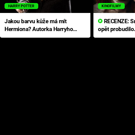
HARRY POTTER
KINOFILMY
Jakou barvu kůže má mít
RECENZE: Smrtelné zlo se
Hermiona? Autorka Harryho
opět probudilo
Pottera přišla s ráznou
přichází s neo
odpovědí
hororovou nab