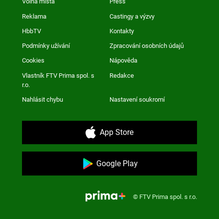
Volná místa
Press
Reklama
Castingy a výzvy
HbbTV
Kontakty
Podmínky užívání
Zpracování osobních údajů
Cookies
Nápověda
Vlastník FTV Prima spol. s
Redakce
r.o.
Nahlásit chybu
Nastavení soukromí
App Store
Google Play
© FTV Prima spol. s r.o.