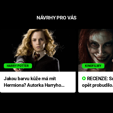
NÁVRHY PRO VÁS
HARRY POTTER
KINOFILMY
Jakou barvu kůže má mít
RECENZE: Smrtelné zlo se
Hermiona? Autorka Harryho
opět probudilo
Pottera přišla s ráznou
přichází s neo
odpovědí
hororovou nab