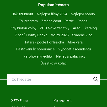
Populární témata
Jak zhubnout
Nejlepší filmy 2024
Nejlepší horory
TV program
Změna času
Partie
Počasí
Kdy budou volby
ZOO Nové začátky
Auto – katalog
7 pádů Honzy Dědka
Volby 2025
Svařené víno
Tatarák podle Pohlreicha
Aloe vera
Pěstování lichořeřišnice
Výpočet ascendentu
Tvarohové knedlíky
Nejlepší palačinky
Švestkový koláč
O FTV Prima
Management