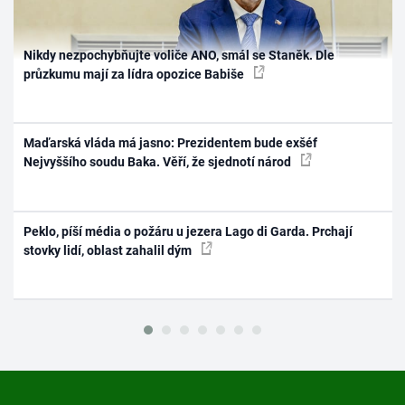
Nikdy nezpochybňujte voliče ANO, smál se Staněk. Dle
průzkumu mají za lídra opozice Babiše
Maďarská vláda má jasno: Prezidentem bude exšéf
Nejvyššího soudu Baka. Věří, že sjednotí národ
Peklo, píší média o požáru u jezera Lago di Garda. Prchají
stovky lidí, oblast zahalil dým