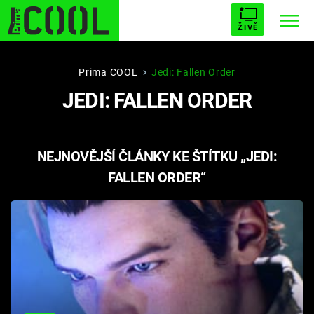
ŽIVĚ
STARHOUSE
BUFFY, PŘEMOŽITELKA UPÍRŮ
Trendy:
Prima COOL
Jedi: Fallen Order
JEDI: FALLEN ORDER
ESCAPE
PLNEJ KOTEL
AVENGERS 5
NEJNOVĚJŠÍ ČLÁNKY KE ŠTÍTKU „JEDI:
FALLEN ORDER“
Témata
Přihlášení
Sledujte nás