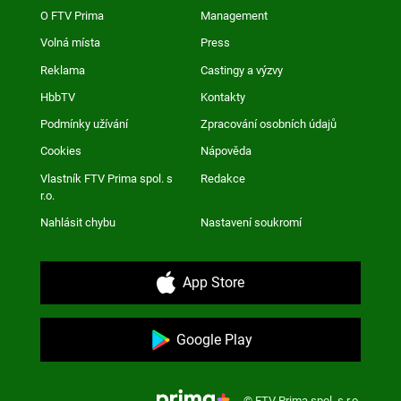
O FTV Prima
Management
Volná místa
Press
Reklama
Castingy a výzvy
HbbTV
Kontakty
Podmínky užívání
Zpracování osobních údajů
Cookies
Nápověda
Vlastník FTV Prima spol. s
Redakce
r.o.
Nahlásit chybu
Nastavení soukromí
App Store
Google Play
© FTV Prima spol. s r.o.