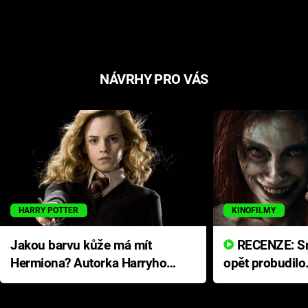
NÁVRHY PRO VÁS
HARRY POTTER
KINOFILMY
Jakou barvu kůže má mít
RECENZE: Smrtelné zlo se
Hermiona? Autorka Harryho
opět probudilo
Pottera přišla s ráznou
přichází s neo
odpovědí
hororovou nab