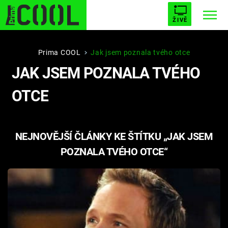
ŽIVĚ
STARHOUSE
BUFFY, PŘEMOŽITELKA UPÍRŮ
Trendy:
Prima COOL
Jak jsem poznala tvého otce
JAK JSEM POZNALA TVÉHO
ESCAPE
PLNEJ KOTEL
AVENGERS 5
OTCE
NEJNOVĚJŠÍ ČLÁNKY KE ŠTÍTKU „JAK JSEM
Témata
POZNALA TVÉHO OTCE“
Filmy
Seriály
Hry