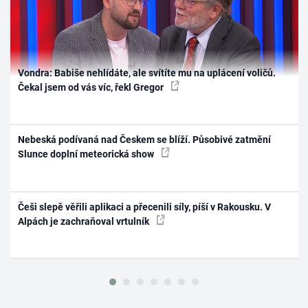
Vondra: Babiše nehlídáte, ale svítíte mu na uplácení voličů.
Čekal jsem od vás víc, řekl Gregor
Nebeská podívaná nad Českem se blíží. Působivé zatmění
Slunce doplní meteorická show
Češi slepě věřili aplikaci a přecenili síly, píší v Rakousku. V
Alpách je zachraňoval vrtulník