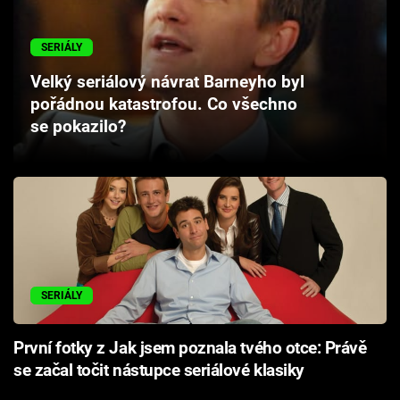
Cool Esport
SERIÁLY
Pořady
Velký seriálový návrat Barneyho byl
pořádnou katastrofou. Co všechno
TV Program
se pokazilo?
Sledujte prima+
Přihlášení
Sledujte nás
SERIÁLY
První fotky z Jak jsem poznala tvého otce: Právě
se začal točit nástupce seriálové klasiky