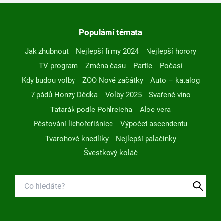
Populární témata
Jak zhubnout
Nejlepší filmy 2024
Nejlepší horory
TV program
Změna času
Partie
Počasí
Kdy budou volby
ZOO Nové začátky
Auto – katalog
7 pádů Honzy Dědka
Volby 2025
Svařené víno
Tatarák podle Pohlreicha
Aloe vera
Pěstování lichořeřišnice
Výpočet ascendentu
Tvarohové knedlíky
Nejlepší palačinky
Švestkový koláč