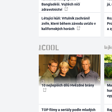
Bangladéši. Vojtěch ničí
já,
zdravotnictví
Létající kůň: Vrtulník zachránil
Ro
zvíře, které během závodu uvízlo v
Pr
kalifornských horách
a 
10 nejlepších dílů Hvězdné brány
Ma
hum
vy
TOP filmy a seriály podle mladých
Rap