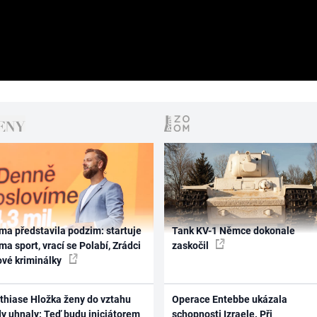
ma představila podzim: startuje
Tank KV-1 Němce dokonale
ma sport, vrací se Polabí, Zrádci
zaskočil
ové kriminálky
thiase Hložka ženy do vztahu
Operace Entebbe ukázala
dy uhnaly: Teď budu iniciátorem
schopnosti Izraele. Při