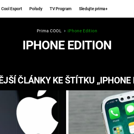
Cool Esport
Pořady
TV Program
Sledujte prima+
Prima COOL
iPhone Edition
Hry
Zábava
IPHONE EDITION
MAFIA
ZÁBAVN
GALERI
GTA 6
NEJLEP
JŠÍ ČLÁNKY KE ŠTÍTKU „IPHONE 
KINGDOM
KOMEDI
COME:
DELIVERANCE
CHUCK
NORRIS
ESPORT
DEADP