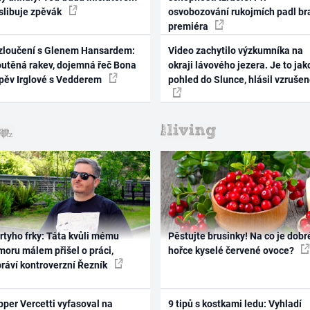
 slibuje zpěvák
osvobozování rukojmích padl br
premiéra
zloučení s Glenem Hansardem:
Video zachytilo výzkumníka na
outěná rakev, dojemná řeč Bona
okraji lávového jezera. Je to jak
zpěv Irglové s Vedderem
pohled do Slunce, hlásil vzruše
rtyho frky: Táta kvůli mému
Pěstujte brusinky! Na co je dobr
oru málem přišel o práci,
hořce kyselé červené ovoce?
práví kontroverzní Řezník
per Vercetti vyfasoval na
9 tipů s kostkami ledu: Vyhladí