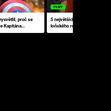
FILMY
ysvětlil, proč se
5 největších propadáků
le Kapitána
loňského roku: Disney na
jediné katastrofě prodělal 200
milionů dolarů