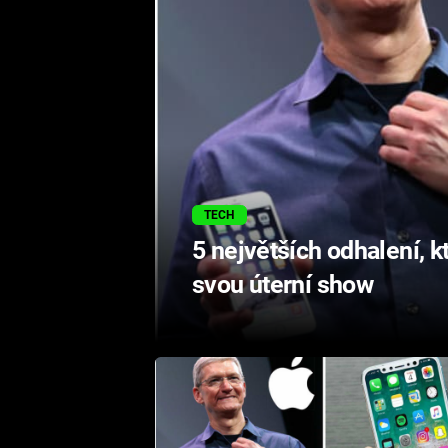
TECH
5 největších odhalení, k
svou úterní show