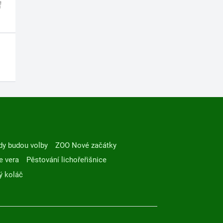
dy budou volby
ZOO Nové začátky
e vera
Pěstování lichořeřišnice
ý koláč