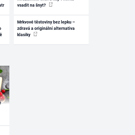
atr
vsadit na šnyt?
Mrkvové těstoviny bez lepku –
o
zdravá a originální alternativa
ně
klasiky
é