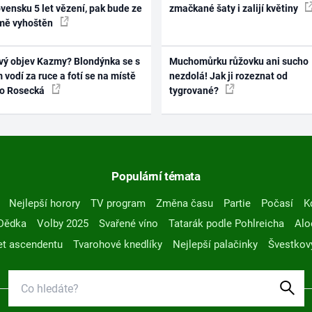
vensku 5 let vězení, pak bude ze
zmačkané šaty i zalijí květiny
mě vyhoštěn
vý objev Kazmy? Blondýnka se s
Muchomůrku růžovku ani sucho
 vodí za ruce a fotí se na místě
nezdolá! Jak ji rozeznat od
ko Rosecká
tygrované?
Populární témata
Nejlepší horory
TV program
Změna času
Partie
Počasí
K
Dědka
Volby 2025
Svařené víno
Tatarák podle Pohlreicha
Alo
t ascendentu
Tvarohové knedlíky
Nejlepší palačinky
Švestkov