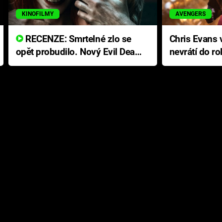
KINOFILMY
AVENGERS
RECENZE: Smrtelné zlo se
Chris Evans v
opět probudilo. Nový Evil Dead
nevrátí do ro
přichází s neodolatelnou
Ameriky
hororovou nabídkou