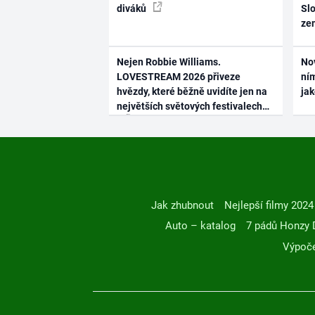
diváků
Slo
ze
Nejen Robbie Williams.
No
LOVESTREAM 2026 přiveze
ním
hvězdy, které běžně uvidíte jen na
ja
největších světových festivalech
Jak zhubnout
Nejlepší filmy 2024
Auto – katalog
7 pádů Honzy 
Výpoče