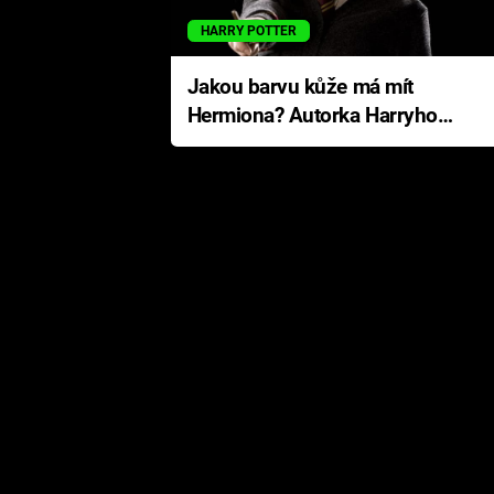
HARRY POTTER
Jakou barvu kůže má mít
Hermiona? Autorka Harryho
Pottera přišla s ráznou
odpovědí