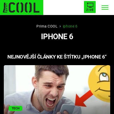
ŽIVĚ
STARHOUSE
BUFFY, PŘEMOŽITELKA UPÍRŮ
Trendy:
Prima COOL
iphone 6
IPHONE 6
ESCAPE
PLNEJ KOTEL
AVENGERS 5
NEJNOVĚJŠÍ ČLÁNKY KE ŠTÍTKU „IPHONE 6“
Témata
Filmy
Seriály
Hry
TECH