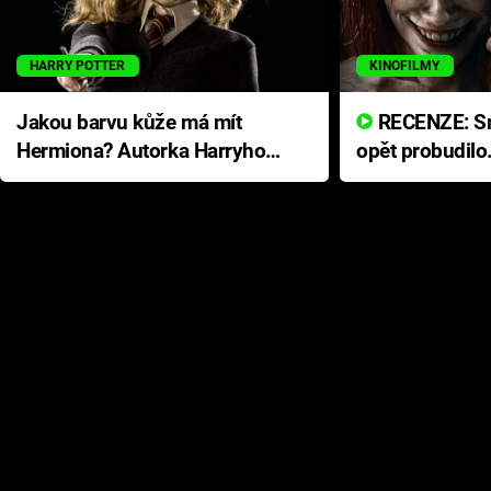
HARRY POTTER
KINOFILMY
Jakou barvu kůže má mít
RECENZE: Smrtelné zlo se
Hermiona? Autorka Harryho
opět probudilo
Pottera přišla s ráznou
přichází s neo
odpovědí
hororovou nab