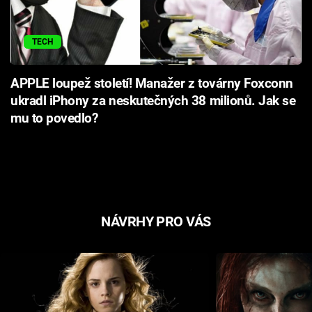
TECH
APPLE loupež století! Manažer z továrny Foxconn
ukradl iPhony za neskutečných 38 milionů. Jak se
mu to povedlo?
NÁVRHY PRO VÁS