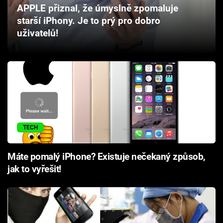
APPLE přiznal, že úmyslně zpomaluje
Cool Esport
starší iPhony. Je to prý pro dobro
uživatelů!
Pořady
TV Program
Sledujte prima+
Přihlášení
TECH
Sledujte nás
Máte pomalý iPhone? Existuje nečekaný způsob,
jak to vyřešit!