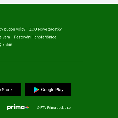
dy budou volby
ZOO Nové začátky
e vera
Pěstování lichořeřišnice
ý koláč
 Store
Google Play
© FTV Prima spol. s r.o.