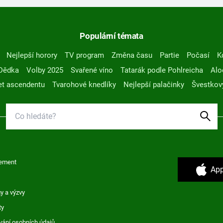
Populární témata
Nejlepší horory
TV program
Změna času
Partie
Počasí
K
Dědka
Volby 2025
Svařené víno
Tatarák podle Pohlreicha
Alo
t ascendentu
Tvarohové knedlíky
Nejlepší palačinky
Švestkov
ement
App
y a výzvy
ty
vání osobních údajů