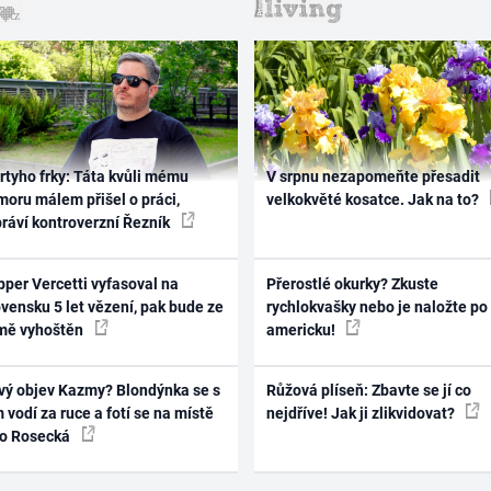
rtyho frky: Táta kvůli mému
V srpnu nezapomeňte přesadit
oru málem přišel o práci,
velkokvěté kosatce. Jak na to?
práví kontroverzní Řezník
per Vercetti vyfasoval na
Přerostlé okurky? Zkuste
vensku 5 let vězení, pak bude ze
rychlokvašky nebo je naložte po
mě vyhoštěn
americku!
vý objev Kazmy? Blondýnka se s
Růžová plíseň: Zbavte se jí co
 vodí za ruce a fotí se na místě
nejdříve! Jak ji zlikvidovat?
ko Rosecká