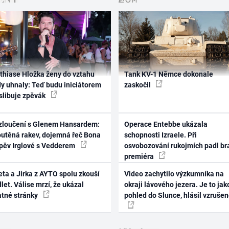
thiase Hložka ženy do vztahu
Tank KV-1 Němce dokonale
dy uhnaly: Teď budu iniciátorem
zaskočil
 slibuje zpěvák
zloučení s Glenem Hansardem:
Operace Entebbe ukázala
outěná rakev, dojemná řeč Bona
schopnosti Izraele. Při
zpěv Irglové s Vedderem
osvobozování rukojmích padl br
premiéra
ta a Jirka z AYTO spolu zkouší
Video zachytilo výzkumníka na
let. Válise mrzí, že ukázal
okraji lávového jezera. Je to jak
atné stránky
pohled do Slunce, hlásil vzruše