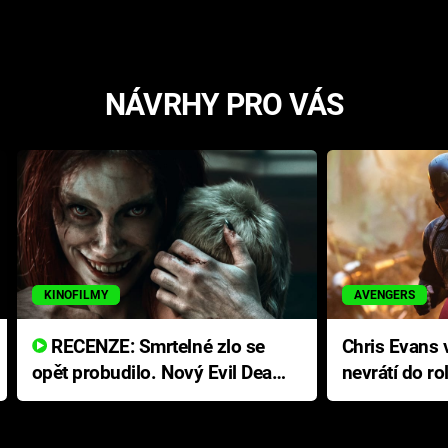
NÁVRHY PRO VÁS
KINOFILMY
AVENGERS
RECENZE: Smrtelné zlo se
Chris Evans v
opět probudilo. Nový Evil Dead
nevrátí do ro
přichází s neodolatelnou
Ameriky
hororovou nabídkou