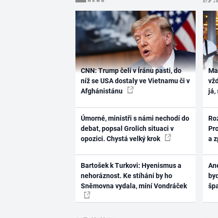
CNN: Trump čelí v Íránu pasti, do
Ma
níž se USA dostaly ve Vietnamu či v
vž
Afghánistánu
já,
Úmorné, ministři s námi nechodí do
Ro
debat, popsal Grolich situaci v
Pr
opozici. Chystá velký krok
a 
Bartošek k Turkovi: Hyenismus a
Ane
nehoráznost. Ke stíhání by ho
byd
Sněmovna vydala, míní Vondráček
šp