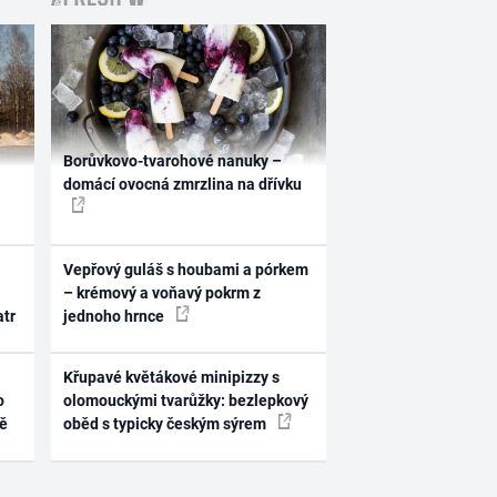
Borůvkovo-tvarohové nanuky –
domácí ovocná zmrzlina na dřívku
Vepřový guláš s houbami a pórkem
– krémový a voňavý pokrm z
atr
jednoho hrnce
Křupavé květákové minipizzy s
o
olomouckými tvarůžky: bezlepkový
ně
oběd s typicky českým sýrem