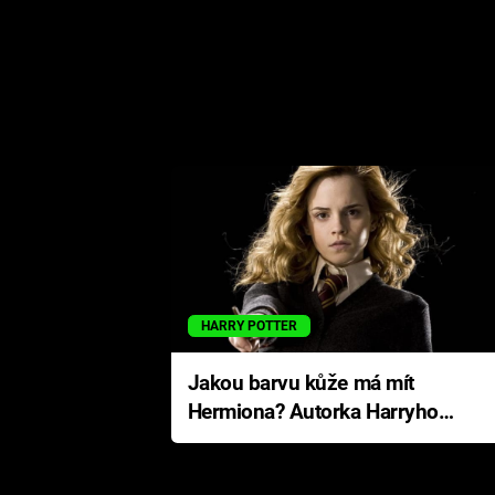
HARRY POTTER
Jakou barvu kůže má mít
Hermiona? Autorka Harryho
Pottera přišla s ráznou
odpovědí