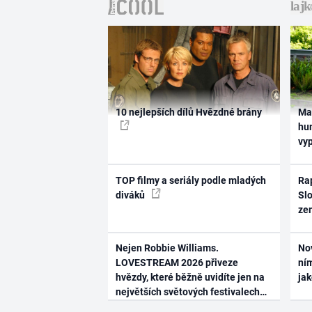
10 nejlepších dílů Hvězdné brány
Ma
hum
vy
TOP filmy a seriály podle mladých
Rap
diváků
Slo
ze
Nejen Robbie Williams.
No
LOVESTREAM 2026 přiveze
ním
hvězdy, které běžně uvidíte jen na
ja
největších světových festivalech