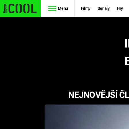
Menu
Filmy
Seriály
Hry
Seriály
Filmy
SIMPSONOVI
STAR WARS
HVĚZDNÁ
AVENGERS
BRÁNA
RYCHLE A
TEORIE
ZBĚSILE 10
NEJNOVĚJŠÍ ČL
VELKÉHO
PREDÁTOR
TŘESKU
FUTURAMA