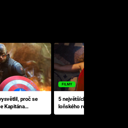
FILMY
ysvětlil, proč se
5 největších propadáků
le Kapitána
loňského roku: Disney na
jediné katastrofě prodělal 200
milionů dolarů