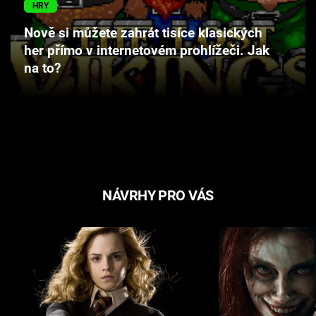
HRY
Cool Esport
Nově si můžete zahrát tisíce klasických
Pořady
her přímo v internetovém prohlížeči. Jak
na to?
TV Program
Sledujte prima+
Přihlášení
NÁVRHY PRO VÁS
Sledujte nás