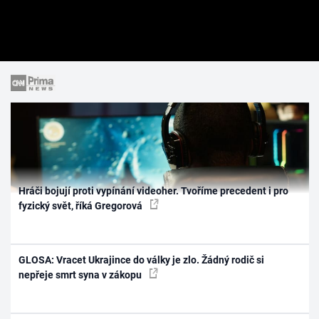
Hráči bojují proti vypínání videoher. Tvoříme precedent i pro
fyzický svět, říká Gregorová
GLOSA: Vracet Ukrajince do války je zlo. Žádný rodič si
nepřeje smrt syna v zákopu