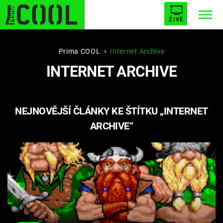
ŽIVĚ
STARHOUSE
BUFFY, PŘEMOŽITELKA UPÍRŮ
Trendy:
Prima COOL
Internet Archive
INTERNET ARCHIVE
ESCAPE
PLNEJ KOTEL
AVENGERS 5
NEJNOVĚJŠÍ ČLÁNKY KE ŠTÍTKU „INTERNET
ARCHIVE“
Témata
Filmy
Seriály
Hry