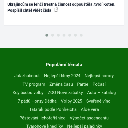
Ukrajincům se lehčí trestná činnost odpouštěla, tvrdí Koten.
Pospíšil chtěl vidět čísla
Populární témata
Jak zhubnout
Nejlepší filmy 2024
Nejlepší horory
TV program
Změna času
Partie
Počasí
Kdy budou volby
ZOO Nové začátky
Auto – katalog
7 pádů Honzy Dědka
Volby 2025
Svařené víno
Tatarák podle Pohlreicha
Aloe vera
Pěstování lichořeřišnice
Výpočet ascendentu
Tvarohové knedlíky
Nejlepší palačinky