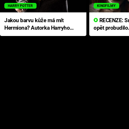
HARRY POTTER
KINOFILMY
Jakou barvu kůže má mít
RECENZE: Smrtelné zlo se
Hermiona? Autorka Harryho
opět probudilo
Pottera přišla s ráznou
přichází s neo
odpovědí
hororovou nab