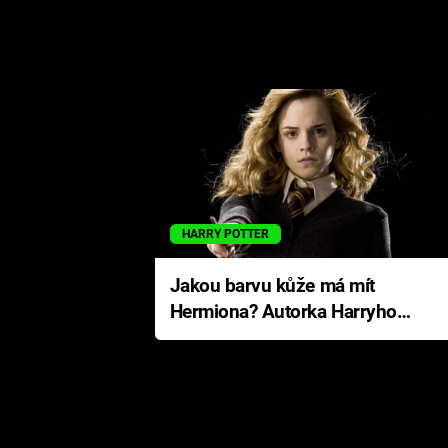
HARRY POTTER
Jakou barvu kůže má mít
Hermiona? Autorka Harryho
Pottera přišla s ráznou
odpovědí