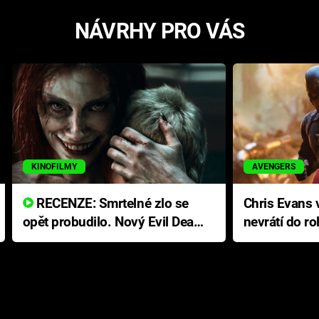
NÁVRHY PRO VÁS
KINOFILMY
AVENGERS
RECENZE: Smrtelné zlo se
Chris Evans v
opět probudilo. Nový Evil Dead
nevrátí do ro
přichází s neodolatelnou
Ameriky
hororovou nabídkou