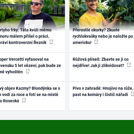
rtyho frky: Táta kvůli mému
Přerostlé okurky? Zkuste
oru málem přišel o práci,
rychlokvašky nebo je naložte po
práví kontroverzní Řezník
americku!
per Vercetti vyfasoval na
Růžová plíseň: Zbavte se jí co
vensku 5 let vězení, pak bude ze
nejdříve! Jak ji zlikvidovat?
mě vyhoštěn
vý objev Kazmy? Blondýnka se s
Pivo v zahradě: Hnojivo na růže,
 vodí za ruce a fotí se na místě
past na komáry i čistič nářadí
ko Rosecká