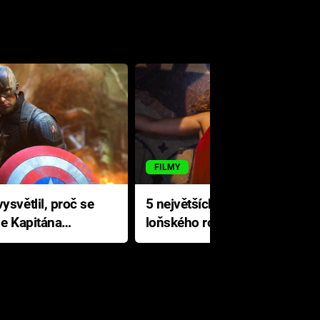
FILMY
ysvětlil, proč se
5 největších propadáků
le Kapitána
loňského roku: Disney na
jediné katastrofě prodělal 200
milionů dolarů