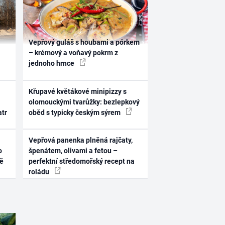
Vepřový guláš s houbami a pórkem
– krémový a voňavý pokrm z
jednoho hrnce
Křupavé květákové minipizzy s
olomouckými tvarůžky: bezlepkový
atr
oběd s typicky českým sýrem
Vepřová panenka plněná rajčaty,
o
špenátem, olivami a fetou –
ně
perfektní středomořský recept na
roládu