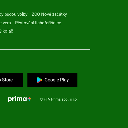
dy budou volby
ZOO Nové začátky
e vera
Pěstování lichořeřišnice
ý koláč
 Store
Google Play
© FTV Prima spol. s r.o.