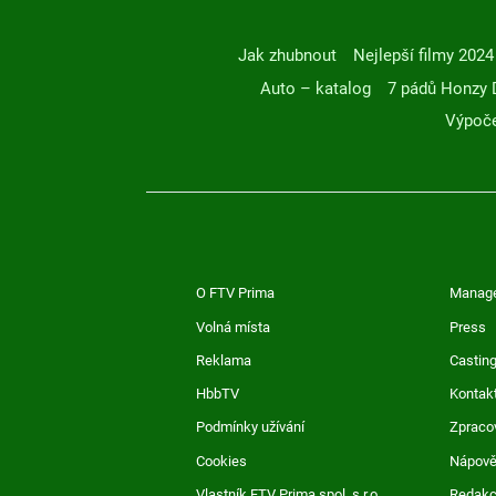
Jak zhubnout
Nejlepší filmy 2024
Auto – katalog
7 pádů Honzy 
Výpoče
O FTV Prima
Manag
Volná místa
Press
Reklama
Casting
HbbTV
Kontak
Podmínky užívání
Zpraco
Cookies
Nápov
Vlastník FTV Prima spol. s r.o.
Redak