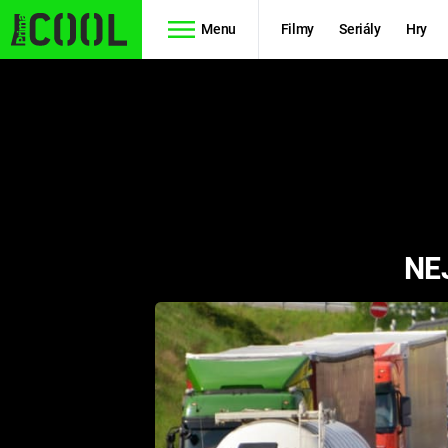
Menu
Filmy
Seriály
Hry
Seriály
Filmy
SIMPSONOVI
STAR WARS
HVĚZDNÁ
AVENGERS
BRÁNA
NE
RYCHLE A
TEORIE
ZBĚSILE 10
VELKÉHO
PREDÁTOR
TŘESKU
FUTURAMA