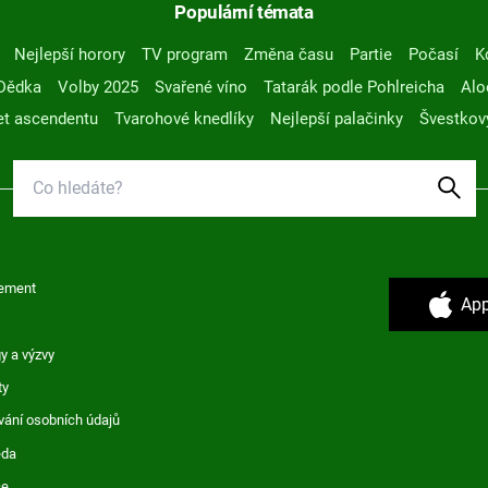
Populární témata
Nejlepší horory
TV program
Změna času
Partie
Počasí
K
Dědka
Volby 2025
Svařené víno
Tatarák podle Pohlreicha
Alo
t ascendentu
Tvarohové knedlíky
Nejlepší palačinky
Švestkov
ement
App
y a výzvy
ty
vání osobních údajů
ěda
ce