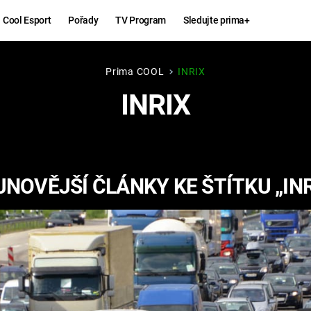
Cool Esport
Pořady
TV Program
Sledujte prima+
Prima COOL
INRIX
Hry
Zábava
INRIX
MAFIA
ZÁBAVN
GALERI
GTA 6
NEJLEP
JNOVĚJŠÍ ČLÁNKY KE ŠTÍTKU „INR
KINGDOM
KOMEDI
COME:
DELIVERANCE
CHUCK
NORRIS
ESPORT
DEADP