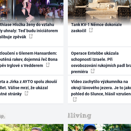
thiase Hložka ženy do vztahu
Tank KV-1 Němce dokonale
dy uhnaly: Teď budu iniciátorem
zaskočil
 slibuje zpěvák
zloučení s Glenem Hansardem:
Operace Entebbe ukázala
outěná rakev, dojemná řeč Bona
schopnosti Izraele. Při
zpěv Irglové s Vedderem
osvobozování rukojmích padl br
premiéra
ta a Jirka z AYTO spolu zkouší
Video zachytilo výzkumníka na
let. Válise mrzí, že ukázal
okraji lávového jezera. Je to jak
atné stránky
pohled do Slunce, hlásil vzruše