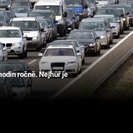
hodin ročně. Nejhůř je