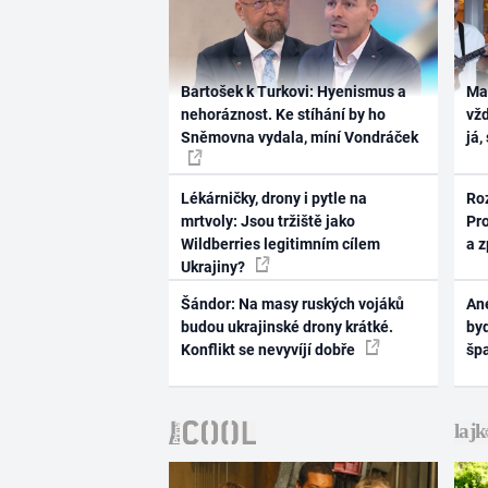
Bartošek k Turkovi: Hyenismus a
Ma
nehoráznost. Ke stíhání by ho
vž
Sněmovna vydala, míní Vondráček
já,
Lékárničky, drony i pytle na
Ro
mrtvoly: Jsou tržiště jako
Pr
Wildberries legitimním cílem
a 
Ukrajiny?
Šándor: Na masy ruských vojáků
Ane
budou ukrajinské drony krátké.
byd
Konflikt se nevyvíjí dobře
šp