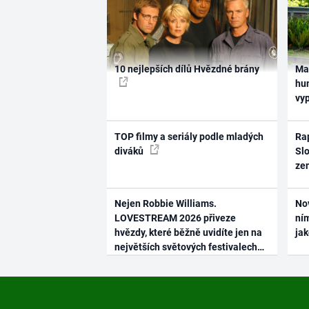
10 nejlepších dílů Hvězdné brány
Ma
hum
vy
TOP filmy a seriály podle mladých
Rap
diváků
Slo
ze
Nejen Robbie Williams.
No
LOVESTREAM 2026 přiveze
ním
hvězdy, které běžně uvidíte jen na
ja
největších světových festivalech