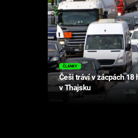
ČLÁNKY
Češi tráví v zácpách 18 
v Thajsku